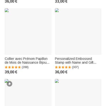
36,00 €
33,00 €
Women, and Horse Lovers
Collier avec Prénom Papillon
Personalized Embossed
de Mois de Naissance Bijoux
Stamp with Name and Gift
en Cristal Cadeau Souvenir
Message for Book Lovers,
(288)
(307)
Anniversaire pour Famille
Librarians, and Book Club
39,00 €
36,00 €
Members