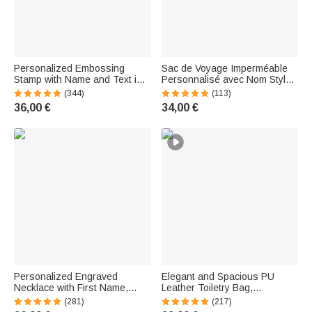
Personalized Embossing
Sac de Voyage Imperméable
Stamp with Name and Text in a
Personnalisé avec Nom Style
Black Storage Pouch—
Silhouette de Cheval Cadeau
(344)
(113)
Embossing Tool for
Équestre pour Amoureux de
36,00 €
34,00 €
Bookstores, Christmas Gift for
Cheval Amateur d'Hippisme
Readers, Book Club
Personalized Engraved
Elegant and Spacious PU
Necklace with First Name,
Leather Toiletry Bag,
Heart Shape, and Horse
Personalized with Monogram
(281)
(217)
Design—Birthday Gift for Girls,
and Name—A Gift for Men