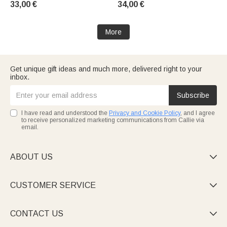
33,00 €
34,00 €
d'Artisanat
for Boys and Girls
More
Get unique gift ideas and much more, delivered right to your
inbox.
Subscribe
I have read and understood the
Privacy and Cookie Policy
, and I agree
to receive personalized marketing communications from Callie via
email.
ABOUT US

CUSTOMER SERVICE

CONTACT US
