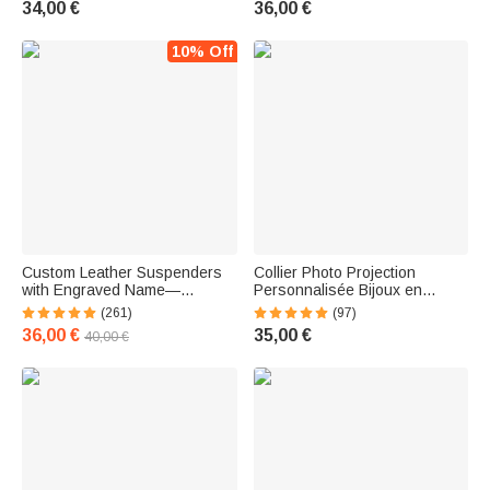
34,00 €
36,00 €
pour Infirmière Étudiant
10% Off
Custom Leather Suspenders
Collier Photo Projection
with Engraved Name—
Personnalisée Bijoux en
Father's Day Gift for Men,
Zircon Style Minimaliste
(261)
(97)
Accessory for the Best Man
Cadeau d'Anniversaire pour
36,00 €
35,00 €
40,00 €
Elle