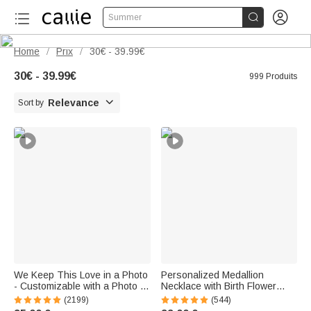


Summer
Home
Prix
30€ - 39.99€
/
/
30€ - 39.99€
999 Produits

Relevance
Sort by
We Keep This Love in a Photo
Personalized Medallion
- Customizable with a Photo -
Necklace with Birth Flower
Heart-Shaped Necklace
Photo and Name - Birthday
(2199)
(544)
and Valentine's Day Gift for