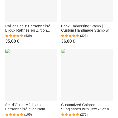
Collier Coeur Personnalisé
Book Embossing Stamp |
Bijoux Raffinés en Zircon
Custom Handmade Stamp with
Cadeau d'Anniversaire pour
Initials and Name | Library
(639)
(321)
Femme Couple
Stamp | Bookstore Gift |
35,00 €
36,00 €
Christmas Gift for Book Lovers
Set d'Outils Médicaux
Customized Colored
Personnalisé avec Nom
Sunglasses with Text - Set of
Ciseaux à Pansements Pince
10 Pairs for Weddings and
(195)
(275)
Ciseaux à Suture Cadeau
Evening Events