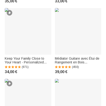
35,00 €
33,00 €
Women
Keep Your Family Close to
Médiator Guitare avec Étui de
Your Heart - Personalized
Rangement en Bois
Heart Necklace with 1 to 6
Personnalisés Gravée Set de
(971)
(450)
Names and Birthstones - Gift
Médiators Cadeau de Saint-
34,00 €
39,00 €
for Women
Valentin pour Joueur de
Guitare Musicien