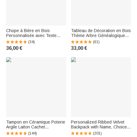
Chope à Bière en Bois
Tableau de Décoration en Bois
Personnalisée avec Texte
Thème Arbre Généalogique
Cadeau d’Anniversaire pour
Logo Coeur Décor de la
(34)
(61)
Père ou Frère
Maison Personnalisé avec
36,00 €
33,00 €
Nom Cadeau pour Famille
Tampon en Céramique Poterie
Personalized Ribbed Velvet
Argile Laiton Cachet
Backpack with Name, Choice
Personnalisé avec Motif Initiale
of Flower or Rainbow Design—
(144)
(201)
Date Cadeau pour Amateurs
Birthday or Back-to-School Gift