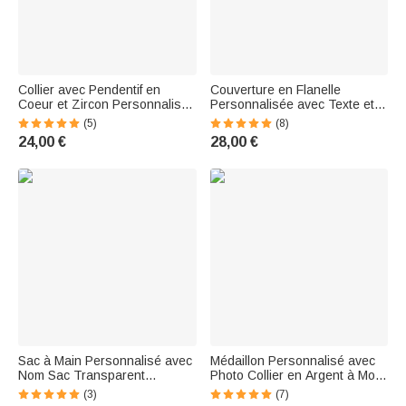
Collier avec Pendentif en
Couverture en Flanelle
Coeur et Zircon Personnalisé
Personnalisée avec Texte et
avec Initiale Cadeau
Drapeau Américain Cadeau
(5)
(8)
d'Anniversaire Fête des Mères
pour Officier Police
24,00 €
28,00 €
pour Elle
Gendarmerie
Sac à Main Personnalisé avec
Médaillon Personnalisé avec
Nom Sac Transparent
Photo Collier en Argent à Motif
Imperméable Point de
Vintage Cadeau Anniversaire
(3)
(7)
Dalmatien Cadeau
Saint-Valentin pour Femme