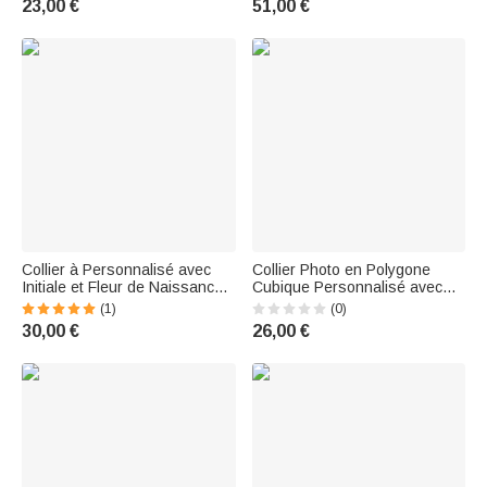
23,00 €
51,00 €
Saint-Valentin Fête des Mère
pour Elle
Collier à Personnalisé avec
Collier Photo en Polygone
Initiale et Fleur de Naissance
Cubique Personnalisé avec
Pendentif avec Fleur et
Photo Cadeau Anniversaire
(1)
(0)
Notation Musicale Cadeau
Fête des Mères pour Elle
30,00 €
26,00 €
Anniversaire Fête des Mères
pour Maman