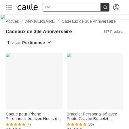


Été
Accueil
ANNIVERSAIRE
Cadeaux de 30e Anniversaire
/
/
Cadeaux de 30e Anniversaire
257 Produits

Pertinence
Trier par
Coque pour iPhone
Bracelet Personnalisé avec
Personnalisée avec Noms des
Photo Gravée Bracelet
Enfants Cadeau
d'Identification Réglable
(4)
(36)
d'Anniversaire Fête des Mères
Cadeau Fête des Pères pour