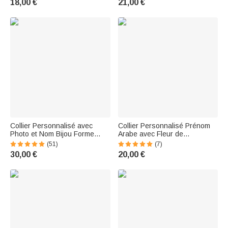
18,00 €
21,00 €
pour Maman Grand-mère
Père Grand-Père Mari
Collier Personnalisé avec
Collier Personnalisé Prénom
Photo et Nom Bijou Forme
Arabe avec Fleur de
Coffret Cadeau Commémoratif
Naissance Cadeaux Fête des
(51)
(7)
pour Femme
Mères pour Maman
30,00 €
20,00 €