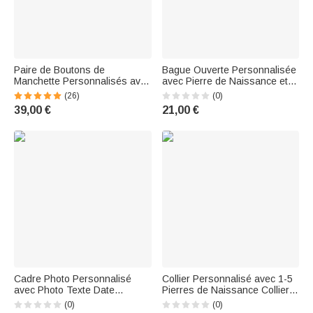
Paire de Boutons de
Bague Ouverte Personnalisée
Manchette Personnalisés avec
avec Pierre de Naissance et
Image Gravée Cadeau
Nom Arabe Anneau Style
(26)
(0)
Anniversaire Fête des Pères
Islamique Cadeau
39,00 €
21,00 €
pour Homme
Anniversaire pour Femme
Cadre Photo Personnalisé
Collier Personnalisé avec 1-5
avec Photo Texte Date
Pierres de Naissance Collier
Réunion de Famille Décoration
de Protection Contre Œil
(0)
(0)
à Domicile Cadeau Fête
Maléfique Cadeau