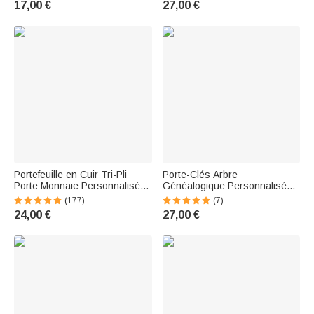
17,00 €
27,00 €
Anniversaire pour Femme
Portefeuille en Cuir Tri-Pli
Porte-Clés Arbre
Porte Monnaie Personnalisé
Généalogique Personnalisé
avec Papillon Fleur de
avec 1-13 Noms Gravés
(177)
(7)
Naissance Cadeau
Cadeau Fête des Mères
24,00 €
27,00 €
d'Anniversaire de Noël pour
Cadeau Anniversaire pour
Femme
Famille