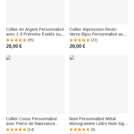
Collier en Argent Personnalisé
Collier Impression Recto-
avec 1-9 Prénoms Évidés sur
Verso Bijou Personnalisé avec
Arbre de Famille Cadeau Fête
Photo Cadeau de Souvenir
(95)
(22)
des Mère Anniversaire
pour Famille
28,00 €
28,00 €
Thanksgiving pour Maman
Grand-Mère
Collier Coeur Personnalisé
Nom Personnalisé Métal
avec Pierre de Naissance
Monogramme Lettre Nom Sign
Collier de Fer à Cheval Porte-
Wall Art
(14)
(6)
bonheur Cadeau Anniversaire