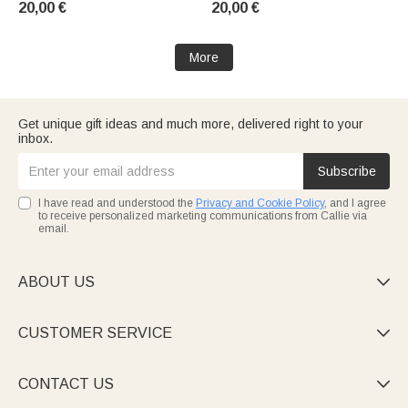
20,00 €
20,00 €
prénoms – Décoration
Desk decoration,
d'intérieur, cadeau pour la
commemorative gift for a friend
Saint-Valentin ou un
or loved one
More
anniversaire de mariage, pour
le
Get unique gift ideas and much more, delivered right to your
inbox.
Subscribe
I have read and understood the
Privacy and Cookie Policy
, and I agree
to receive personalized marketing communications from Callie via
email.
ABOUT US

CUSTOMER SERVICE

CONTACT US
