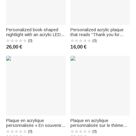
Personalized book-shaped
Personalized acrylic plaque
nightlight with an acrylic LED
that reads “Thank you for
plaque displaying the first and
helping me grow” with a
(0)
(0)
last name, and a wooden base
sunflower design and name –
26,00 €
16,00 €
– Desk decoration – Thank-
Thank-you gift for Teachers'
you gift for the Day
Day
Plaque en acrylique
Plaque en acrylique
personnalisée « En souvenir
personnalisée sur le thème
affectueux », style minimaliste,
d'un livre, avec motif de
(0)
(0)
avec nom, photo et socle –
pomme et de cœur,