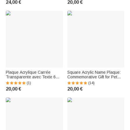
24,00 €
20,00 €
enseignant Collègue Ami
– Office decor, birthday gift for
sisters, friends, or best friends
Plaque Acrylique Carrée
Square Acrylic Name Plaque:
Transparente avec Texte 6
Commemorative Gift for Pet
Photos Personnalisée
Owners—Mom and Dad
(1)
(14)
Anniversaire Fête des Pères
20,00 €
20,00 €
Cadeau pour Père Grand-père