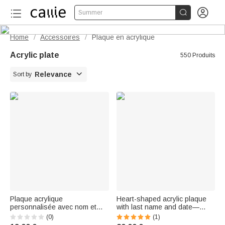


Summer
Home
Accessoires
Plaque en acrylique
/
/
Acrylic plate
550 Produits

Relevance
Sort by
Plaque acrylique
Heart-shaped acrylic plaque
personnalisée avec nom et
with last name and date—
année Cadeau de fin d'études
Wedding anniversary gift for
(0)
(1)
pour diplômés
newlyweds