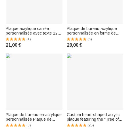
Plaque acrylique carrée
Plaque de bureau acrylique
personnalisée avec texte 12
personnalisée en forme de
photos Collage Cadeau
dessin animé avec nom
(1)
(5)
d'anniversaire pour amis
Cadeau d'anniversaire pour
21,00 €
29,00 €
Famille
employé de bureau
Plaque de bureau en acrylique
Custom heart-shaped acrylic
personnalisée Plaque de
plaque featuring the "Tree of
bureau Décoration du lieu de
Life" design with seaglass-
(3)
(25)
travail Cadeau d'affaires pour
inspired birds and first names