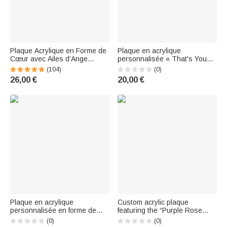
Plaque Acrylique en Forme de
Plaque en acrylique
Cœur avec Ailes d’Ange
personnalisée « That's You
Personnalisé de Photo Nom
Pebble » : tortue de mer et
(104)
(0)
Date et Texte Cadeau pour
cœur, fabriquée à la main,
26,00 €
20,00 €
Amoureux d'animaux
avec prénom – Décoration
d'étagère, cadeau
d'anniversaire pour les amis et
les meilleurs amis
Plaque en acrylique
Custom acrylic plaque
personnalisée en forme de
featuring the “Purple Rose
cœur représentant un couple
Angel Heart” design and a
(0)
(0)
de tortues de mer, avec
photo, with name and year —