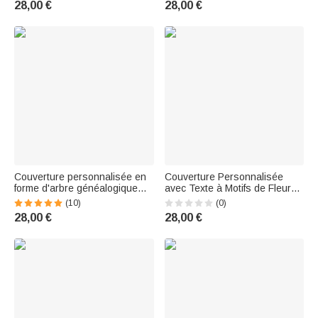
28,00 €
28,00 €
Grand-père
mères Fête des pères Cadeau
pour la famille
Couverture personnalisée en
Couverture Personnalisée
forme d'arbre généalogique
avec Texte à Motifs de Fleurs
avec 2 à 20 noms Cadeau
en Forme de Coeur Cadeau
(10)
(0)
d'anniversaire pour la famille
d'Anniversaire Fête des Mères
28,00 €
28,00 €
pour Famille et Amis