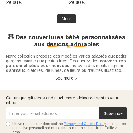
28,00 €
28,00 €
Mères pour les Parents
Animaux
Grands-parents
More
🧸 Des couvertures bébé personnalisées
aux designs adorables
Notre collection propose des modèles variés adaptés aux petits
garçons comme aux petites filles. Découvrez des
couvertures
personnalisées pour nouveau-né
avec des motifs mignons
d’animaux, d’étoiles, de lunes, de fleurs ou d’autres illustrations
douces qui apportent une touche magique à la chambre de
See more

bébé. On peut aussi
Grâce à la personnalisation, chaque couverture devient un
personnaliser la couverture avec les
photos
accessoire unique qui correspond à l’univers de votre enfant.
des bébés pour la rendre encore plus unique.
Une
couverture bébé avec prénom
est parfaite pour créer
un espace qui lui appartient et ajouter une décoration
Get unique gift ideas and much more, delivered right to your
personnalisée à son petit cocon.
inbox.
Pratiques et pleines d’émotion, ces
couvertures personnalisées
peuvent également accompagner les sorties en famille, les
promenades ou les moments de détente à la maison.
Subscribe
I have read and understood the
Privacy and Cookie Policy
, and I agree
to receive personalized marketing communications from Callie via
email.