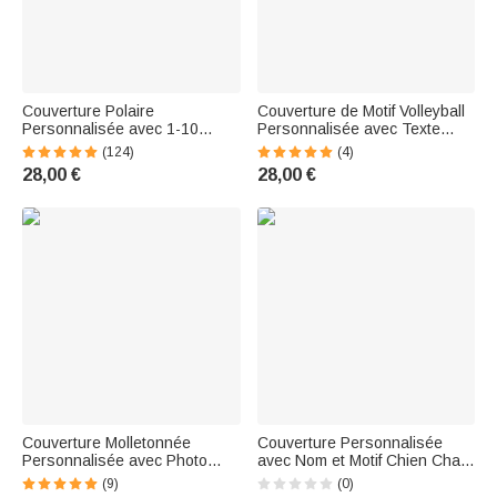
Couverture Polaire
Couverture de Motif Volleyball
Personnalisée avec 1-10
Personnalisée avec Texte
Bébés Ours et Noms Cadeau
Cadeau Anniversaire Jeu de
(124)
(4)
de Fête des Mères pour
Sport pour Amoureux du
28,00 €
28,00 €
Maman Grand-Mère
Volleyball
Couverture Molletonnée
Couverture Personnalisée
Personnalisée avec Photo
avec Nom et Motif Chien Chat
Titre et 1-10 Noms Cadeau de
Coeur Cadeau Anniversaire
(9)
(0)
Fête des Pères Fête des
pour Ceux Qui Aiment les