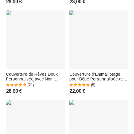
28,00 €
28,00 €
Nouvelle Maman Cadeau
Anniversaire Fête
Couverture de Rêves Doux
Couverture d'Emmaillotage
Personnalisée avec Nom
pour Bébé Personnalisée avec
Design Bébé Éléphant
Nom Motif de Pierre Lapin
(21)
(5)
Endormi sur Nuage Décoration
Cadeau de Pâques pour
28,00 €
22,00 €
Intérieure Cadeau de Noël
Nouveau-Né
d'Anniversaire pour Enfant