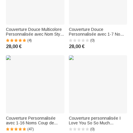
Couverture Douce Multicolore
Couverture Douce
Personnalisée avec Nom Style
Personnalisée avec 1-7 Noms
Mantte de Jeu Cadeau
d'Enfants Ours Papa et Bébé
(4)
(0)
Anniversaire pour Enfants
Cadeau de Fête des Pères
28,00 €
28,00 €
Amateurs de Jeux Vidéo
pour Papa
Couverture Personnalisée
Couverture personnalisée I
avec 1-16 Noms Coup de
Love You So So Much
Poing Cadeau Anniversaire
Handwriting Love Letter Soft
(47)
(0)
Fête des Pères pour Papa
Blanket with Name Fête des