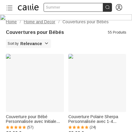


Summer
Home
Home and Decor
Couvertures pour Bébés
/
/
Couvertures pour Bébés
55 Produits

Relevance
Sort by
Couverture pour Bébé
Couverture Polaire Sherpa
Personnalisée avec Initiale
Personnalisée avec 1-4
Nom au Front et Textes
Photos et Texte Cadeau
(57)
(24)
Brodés au Dos Cadeau
Souvenir Anniversaire Fête