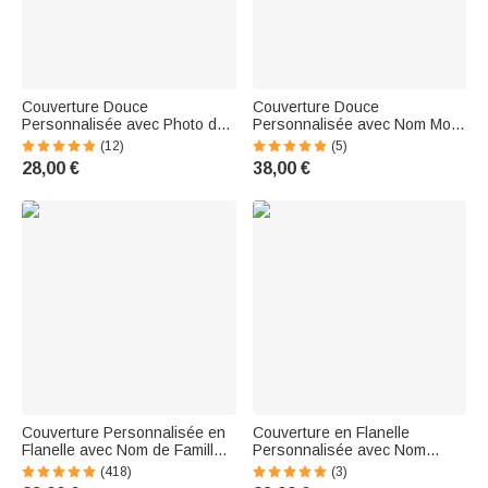
Couverture Douce
Couverture Douce
Personnalisée avec Photo de
Personnalisée avec Nom Motif
Personnage et Texte de Bébé
Couronne de Fleurs Cadeau
(12)
(5)
Cadeau de Fête des Mères
pour Bébé Nouveau-Né
28,00 €
38,00 €
pour Famille
Couverture Personnalisée en
Couverture en Flanelle
Flanelle avec Nom de Famille
Personnalisée avec Nom
Nuage de Mots Conception
Couverture Douce à Motif Arc-
(418)
(3)
Artistique Couverture
en-Ciel pour Bébé Enfant