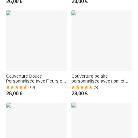
26,00 €
28,00 €
Anniversaire Noël pour
pour Famille Maman Grand-
Nouveau-né
Mère
Couverture Douce
Couverture polaire
Personnalisée avec Fleurs et
personnalisée avec nom et
Nom Thème Suivi de
imprimé fourrure de vache
(10)
(5)
Coissance Mensuelle Cadeau
Baby Shower Cadeau pour
28,00 €
28,00 €
pour Nouveau-Né
nouveau-né