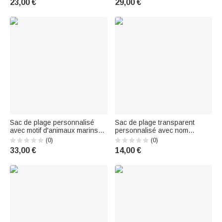
23,00 €
29,00 €
and Girls
Travel Gift for Women
Sac de plage personnalisé
Sac de plage transparent
avec motif d'animaux marins
personnalisé avec nom
dessinés dans un style
Vacances d'été Piscine
(0)
(0)
aquarelle, avec prénom – Idéal
Voyage Cadeau pour la famille
33,00 €
14,00 €
pour les vacances à la plage,
Amis
la piscine, les fêtes
d'anniversaire – Cadeau pour
elle