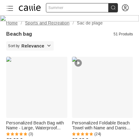


Summer
Home
Sports and Recreation
Sac de plage
/
/
Beach bag
51 Produits

Relevance
Sort by
Personalized Beach Bag with
Personalized Foldable Beach
Name - Large, Waterproof
Towel with Name and Danish
Travel Tote with Holographic
Flower, Quick-Dry Accessory,
(3)
(24)
Effect - Birthday Gift for Women
Beach Bag, Birthday Gift,