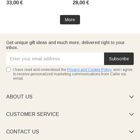
33,00 €
28,00 €
the pool, birthday parties, or
prénom : cadeau idéal pour
as a gift for your best friends
les vacances d'été, les fêtes à
la plage ou les anniversaires,
More
des
Get unique gift ideas and much more, delivered right to your
inbox.
Subscribe
I have read and understood the
Privacy and Cookie Policy
, and I agree
to receive personalized marketing communications from Callie via
email.
ABOUT US

CUSTOMER SERVICE

CONTACT US
