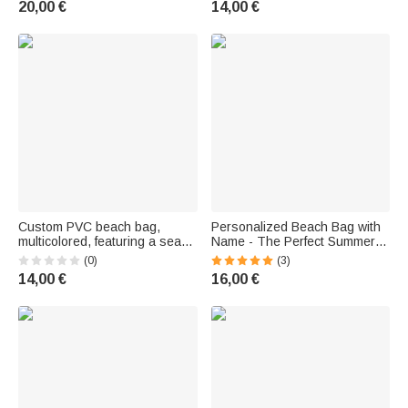
20,00 €
14,00 €
nom – Cadeau pour la rentrée
scolaire, l'été, la piscine, la
Journée des enseignants –
Pour
Custom PVC beach bag,
Personalized Beach Bag with
multicolored, featuring a sea
Name - The Perfect Summer
creature design and first name
Vacation Gift for Women
(0)
(3)
– Birthday gift for everyday
14,00 €
16,00 €
use, perfect for family and
friends