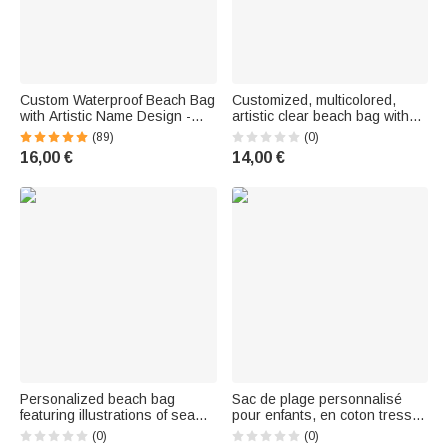
Custom Waterproof Beach Bag
Customized, multicolored,
with Artistic Name Design -
artistic clear beach bag with
Vacation Gift for Women
first name, water- and sand-
(89)
(0)
resistant, pool bag, for
16,00 €
14,00 €
everyday use, summer
vacations, bachelorette parties
Personalized beach bag
Sac de plage personnalisé
featuring illustrations of sea
pour enfants, en coton tressé,
animals, with a first name –
avec motif floral mignon,
(0)
(0)
Perfect for beach vacations,
poignées arc-en-ciel et