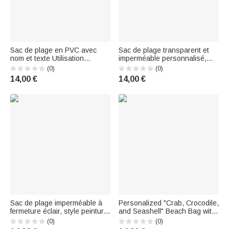
Sac de plage en PVC avec
Sac de plage transparent et
nom et texte Utilisation
imperméable personnalisé,
quotidienne Cadeau
multicolore, avec motif de
(0)
(0)
d'anniversaire pour la famille
canard de dessin animé, avec
14,00 €
14,00 €
et les amis
prénom, pour la plage, les
fêtes, les voyages et les
anniversaires, pour les amies
et les
Sac de plage imperméable à
Personalized "Crab, Crocodile,
fermeture éclair, style peinture
and Seashell" Beach Bag with
à l'huile, avec motif
an Adjustable Shoulder Strap
(0)
(0)
personnalisé « cœur papillon
and First Name – Perfect for