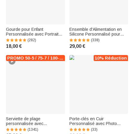
Gourde pour Enfant
Ensemble d'Alimentation en
Personnalisée avec Portrait
Silicone Personnalisé pour
Initiale et Nom Bouteille avec
Bébé Assiette Divisée en
(282)
(338)
Paille en Silicone et Anse
Forme de Crabe Fournitures à
18,00 €
29,00 €
Cadeau Anniversaire pour
Succion pour Sevrage Enfant
Garçon Fille
PROMO 50-5 / 75-7 / 100-10
10% Réduction
Serviette de plage
Porte-clés en Cuir
personnalisée avec
Personnalisé avec Photo
personnage et nom -
Calendrier Date er Nom
(1341)
(33)
Accessoire à séchage rapide
Cadeau d’Anniversaire Noël