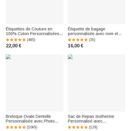
Étiquettes de Couture en
Étiquette de bagage
100% Coton Personnalisées
personnalisée avec nom et
avec Nom et Texte
personnage de dessin animé -
(485)
(35)
Accessoires Lot de 50 pour
Cadeau d'anniversaire
22,00 €
16,00 €
Vêtement Fait à la Main
vacances pour amoureux de
Cadeau pour Amateur de
voyage
Tricot
Breloque Ovale Dentelle
Sac de Repas Isotherme
Personnalisée avec Photo
Personnalisé avec
Accessoire Forme Coeur
Personnage Nom Fleur de
(1065)
(129)
Décoration de Bouquet
Naissance Accessoire