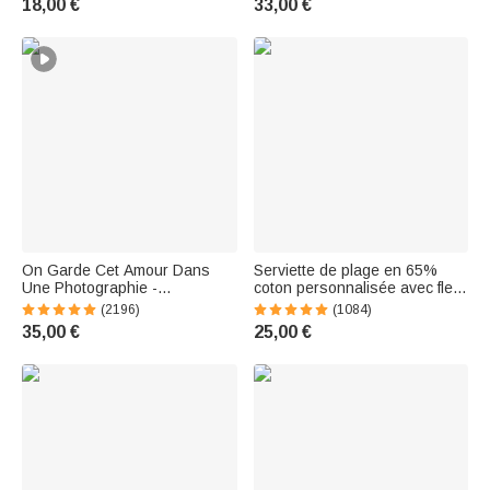
18,00 €
33,00 €
- Cadeau anniversaire scolaire
pour les femmes
pour enfant
On Garde Cet Amour Dans
Serviette de plage en 65%
Une Photographie -
coton personnalisée avec fleur
Personnalisable avec Photo -
de naissance personnage et
(2196)
(1084)
Collier en Coeur
nom - Linge doux séchage
35,00 €
25,00 €
rapide - Cadeau de vacances
pour femme