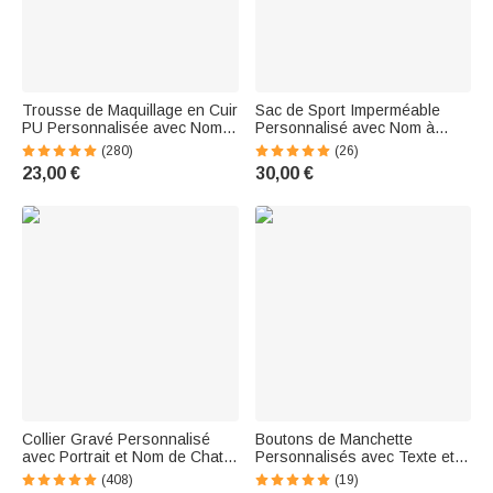
Trousse de Maquillage en Cuir
Sac de Sport Imperméable
PU Personnalisée avec Nom
Personnalisé avec Nom à
et Fleurs de Naissance
Silhouette de Gymnastique
(280)
(26)
Personnage Cartoon Cadeau
Sac avec Bandoulière Cadeau
23,00 €
30,00 €
d’Anniversaire pour Femmes
Voyage Anniversaire pour
et Filles
Amatrice de Sport
Collier Gravé Personnalisé
Boutons de Manchette
avec Portrait et Nom de Chat
Personnalisés avec Texte et
Chien Bijoux Commémoratifs
Photo de Portrait Cadeau de
(408)
(19)
Cadeau Anniversaire pour
Souvenir pour Homme