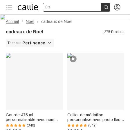


Été
Accueil
Noël
cadeaux de Noël
/
/
cadeaux de Noël
1275 Produits

Pertinence
Trier par
Gourde 475 ml
Collier de médaillon
personnalisable avec nom
personnalisé avec photo fleur
initiale et motif d'animal -
de naissance et nom - Cadeau
(340)
(542)
Bouteille avec paille sans BPA
d'anniversaire Saint-Valentin