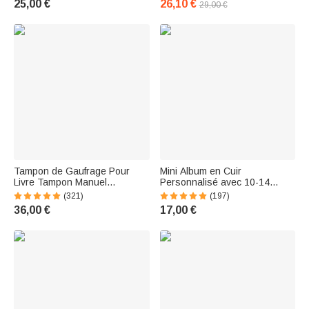
25,00 €
26,10 €
29,00 €
et super absorbant - Cadeau
Mariage pour Homme Femme
de voyage à la plage pour
ou Couple
enfants
Tampon de Gaufrage Pour
Mini Album en Cuir
Livre Tampon Manuel
Personnalisé avec 10-14
Personnalisé avec Initiales et
Photos de Souvenir Porte-
(321)
(197)
Nom Cachet Bibliothèque
Clés pour Famille Couple
36,00 €
17,00 €
Librairie Cadeau Noël pour
Cadeau Anniversaire Noël
Amoureux de Lecture