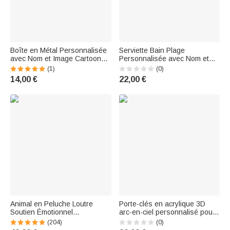
Boîte en Métal Personnalisée
Serviette Bain Plage
avec Nom et Image Cartoon
Personnalisée avec Nom et
Boîte à Souvenir avec Fond
Motif à Thème Plongée Sous-
(1)
(0)
Aquarelle Cadeau
Marine Cadeau de Voyage
14,00 €
22,00 €
Anniversaire pour Fille et
Anniversaire pour Enfant
Garçon
Animal en Peluche Loutre
Porte-clés en acrylique 3D
Soutien Émotionnel
arc-en-ciel personnalisé pour
Personnalisé avec Nom
sac à dos enfant Sac à
(204)
(0)
Cadeau Anniversaire pour Ami
bagage Cadeau de rentrée