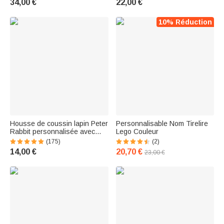
34,00 €
22,00 €
Enfants
d'Animal de Compagnie Chien
Chat
10% Réduction
Housse de coussin lapin Peter
Personnalisable Nom Tirelire
Rabbit personnalisée avec
Lego Couleur
nom Décoration de la chambre
(175)
(2)
d'enfant Douche de bébé
14,00 €
20,70 €
23,00 €
Cadeau d'anniversaire pour
bébé Enfant