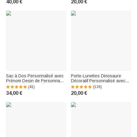
40,00 €
20,00 €
Famille
scolaire
Sac à Dos Personnalisé avec
Porte-Lunettes Dinosaure
Prénom Desin de Personnage
Décoratif Personnalisé avec
pour Enfant Sac d'École
Nom Support Lunettes de
(41)
(126)
Imperméable Polyvalent de
Soleil Décoration de Bureau
34,00 €
20,00 €
Grand Capacité Cadeau
de Maison Cadeau pour
Retour à l'École
Enfants