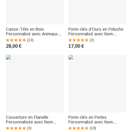
Casse-Tête en Bois
Porte-clés d'Ours en Peluche
Personnalisé avec Animaux
Personnalisé avec Nom
pour les Tout-Petits Cadeau
Cadeau de Fête Prénatale
(13)
(2)
de Chambre d'Enfant Bébé
pour Bébé Fille Garçon
28,00 €
17,00 €
Couverture en Flanelle
Porte-clés en Perles
Personnalisée avec Nom
Personnalisé avec Nom
Couverture Douce à Motif Arc-
Breloque de Balle Ballon
(3)
(10)
en-Ciel pour Bébé Enfant
Cadeau Anniversaire Retour à