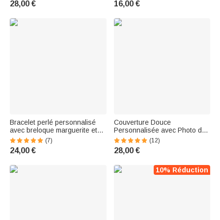
28,00 €
16,00 €
Nouvelle Maman Cadeau
l'École pour Amateur du Sport
Anniversaire Fête
Entraîneur Équipe
Bracelet perlé personnalisé
Couverture Douce
avec breloque marguerite et
Personnalisée avec Photo de
initiale gravée Cadeau pour
Personnage et Texte de Bébé
(7)
(12)
elle Baby Shower
Cadeau de Fête des Mères
24,00 €
28,00 €
pour Famille
10% Réduction