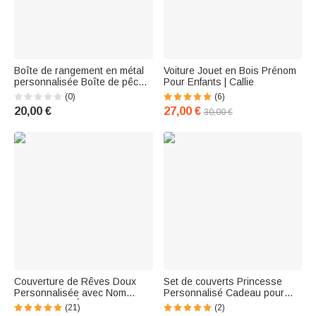
Boîte de rangement en métal
Voiture Jouet en Bois Prénom
personnalisée Boîte de pêche
Pour Enfants | Callie
fantaisie
(0)
(6)
20,00 €
27,00 €
30,00 €
Couverture de Rêves Doux
Set de couverts Princesse
Personnalisée avec Nom
Personnalisé Cadeau pour
Design Bébé Éléphant
Enfants
(21)
(2)
Endormi sur Nuage Décoration