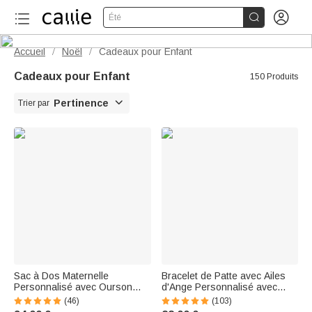


Été
Accueil
Noël
Cadeaux pour Enfant
/
/
Cadeaux pour Enfant
150 Produits

Pertinence
Trier par
Sac à Dos Maternelle
Bracelet de Patte avec Ailes
Personnalisé avec Ourson
d'Ange Personnalisé avec
Détachable Nom Cadeau Fête
Nom Gravé Cadeau de
(46)
(103)
des Enfants Rentrée pour
Souvenir pour Amoureux