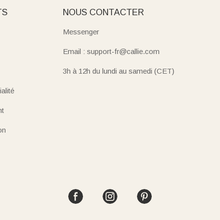
TS
NOUS CONTACTER
Messenger
Email : support-fr@callie.com
3h à 12h du lundi au samedi (CET)
alité
nt
on