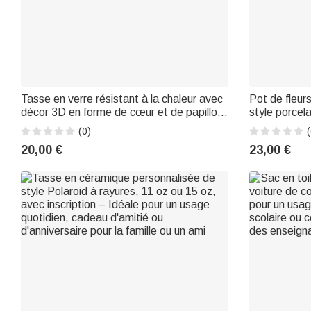
Tasse en verre résistant à la chaleur avec
Pot de fleur
décor 3D en forme de cœur et de papillon,
style porcel
personnalisée avec le nom de la personne,
photo de vot
(0)
(
cadeau d'anniversaire ou pour la Fête des
nom et un p
20,00 €
23,00 €
Mères, pour maman ou une femme
décoration d
commémora