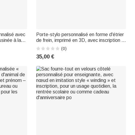
nnalisé avec
Porte-stylo personnalisé en forme d'étrier
ssinée à la
de frein, imprimé en 3D, avec inscription –
sinée –
Décoration de bureau, cadeau
(0)
lles ou
d'anniversaire pour les passionnés
35,00 €
r un couple
d'automobile et les ingénieurs