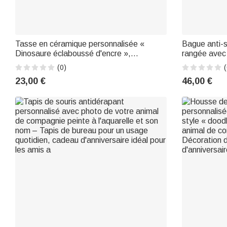
Tasse en céramique personnalisée «
Bague anti-s
Dinosaure éclaboussé d'encre »,
rangée avec 
multicolore, 11 oz ou 15 oz, avec sous-
d'anniversair
(0)
(
verre. Pour un usage quotidien, la rentrée
pour elle
23,00 €
46,00 €
scolaire ou un cadeau d'anniversaire pour
les enfan