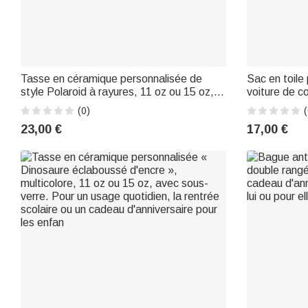
Tasse en céramique personnalisée de
Sac en toile
style Polaroid à rayures, 11 oz ou 15 oz,
voiture de c
avec inscription – Idéale pour un usage
pour un usag
(0)
(
quotidien, cadeau d'amitié ou
scolaire ou 
23,00 €
17,00 €
d'anniversaire pour la famille ou un ami
des enseign