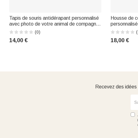
Tapis de souris antidérapant personnalisé
Housse de c
avec photo de votre animal de compagnie
personnalisée
peinte à l'aquarelle et son nom – Tapis de
style « dood
(0)
(
bureau pour un usage quotidien, cadeau
animal de c
14,00 €
18,00 €
d'anniversaire idéal pour les amis a
Décoration d
d'anniversai
Recevez des idées d