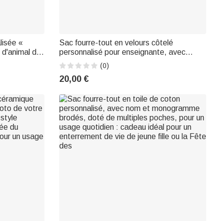
lisée «
Sac fourre-tout en velours côtelé
t d'animal de
personnalisé pour enseignante, avec
 et prénom –
nœud en imitation style « winding » et
(0)
bureau ou
inscription, pour un usage quotidien, la
20,00 €
pour les
rentrée scolaire ou comme cadeau
d'anniversaire po