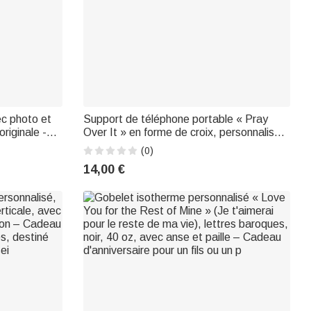
ec photo et
Support de téléphone portable « Pray
riginale -
Over It » en forme de croix, personnalisé
enseignants
avec un prénom – Décoration de bureau,
(0)
usage quotidien, cadeau d'anniversaire
14,00 €
pour les amis chrétiens