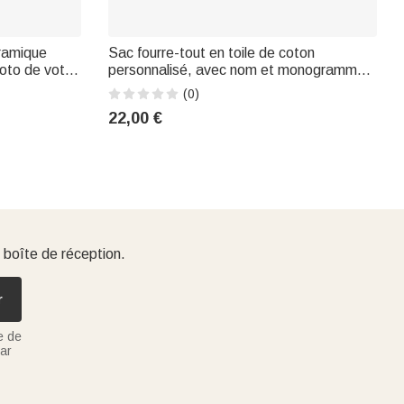
éramique
Sac fourre-tout en toile de coton
oto de votre
personnalisé, avec nom et monogramme
style
brodés, doté de multiples poches, pour un
(0)
rée du
usage quotidien : cadeau idéal pour un
22,00 €
pour un usage
enterrement de vie de jeune fille ou la Fête
des
 boîte de réception.
r
e de
ar