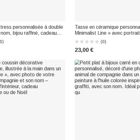
tress personnalisée à double
Tasse en céramique personna
nom, bijou raffiné, cadeau
Minimalist Line » avec portrai
e ou de mariage pour lui ou
compagnie en forme de cœur
0)
(0)
Pour un usage quotidien, au 
23,00 €
comme cadeau d'anniversaire 
proprié