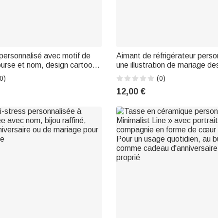
 personnalisé avec motif de
Aimant de réfrigérateur perso
ourse et nom, design cartoon :
une illustration de mariage de
e quotidien, la rentrée
main dans un style bande des
0)
(0)
comme cadeau pour la Journée
Cadeau de mariage, de fiançai
12,00 €
ants
d'anniversaire de mariage pou
de