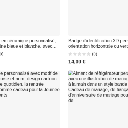
s en céramique personnalisé,
Badge d'identification 3D per
aine bleue et blanche, avec
orientation horizontale ou ver
re animal de compagnie, son
motif représentant la profes
0)
(0)
lateau en bambou – Objet de
pour la Semaine des infirmièr
14,00 €
'intérieur, cadeau
aux médecins, infirmières, ens