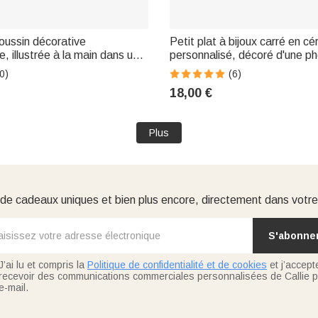
oussin décorative
Petit plat à bijoux carré en c
, illustrée à la main dans un
personnalisé, décoré d'une ph
le », avec photo de votre
animal de compagnie dans un 
0)
(6)
ompagnie et son nom –
peinture à l'huile colorée inspi
18,00 €
'intérieur, cadeau
graffiti, avec son nom. Idéal 
re ou de Noël
qu
Plus
e cadeaux uniques et bien plus encore, directement dans votre
S'abonne
J’ai lu et compris la
Politique de confidentialité et de cookies
et j’accept
recevoir des communications commerciales personnalisées de Callie p
e-mail.