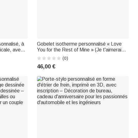
sonnalisé, à
Gobelet isotherme personnalisé « Love
ticale, avec
You for the Rest of Mine » (Je t'aimerai
sion – Cadeau
pour le reste de ma vie), lettres baroques,
(0)
es, destiné
noir, 40 oz, avec anse et paille – Cadeau
46,00 €
ei
d'anniversaire pour un fils ou un p