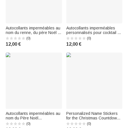
Autocollants imperméables au
Autocollants imperméables
nom du renne, du père Noël et
personnalisés pour cocktail de
du bonhomme de pain d'épice
Mahjong avec nom Cadeau
(0)
(0)
pour les enfants, la famille et
Décor Fête de Noël Favoris
12,00 €
12,00 €
les amis.
pour les joueurs de Mahjong
Lovers
Autocollants imperméables au
Personalized Name Stickers
nom du Père Noël
for the Christmas Countdown
personnalisé Fête de Noël
—Christmas Gift for Boys and
(0)
(0)
Cadeau pour la famille
Girls