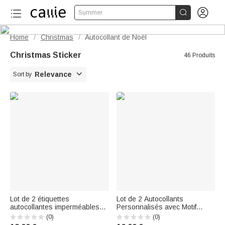


Summer
Home
Christmas
Autocollant de Noël
/
/
Christmas Sticker
46 Produits

Relevance
Sort by
Lot de 2 étiquettes
Lot de 2 Autocollants
autocollantes imperméables
Personnalisés avec Motif
avec nom et photo Décoration
Marsupilami à Queue Longue
(0)
(0)
de Noël pour la famille et les
et Nom Cadeau de Noël Pour