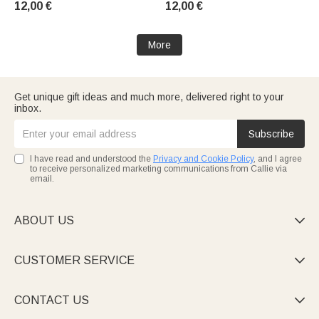
12,00 €
12,00 €
de Noël pour la famille et les
Décoration de cadeau fête de
amis
Noël Favor pour la famille
enfants
More
Get unique gift ideas and much more, delivered right to your
inbox.
Subscribe
I have read and understood the
Privacy and Cookie Policy
, and I agree
to receive personalized marketing communications from Callie via
email.
ABOUT US

CUSTOMER SERVICE

CONTACT US
