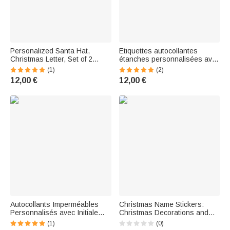
Personalized Santa Hat,
Etiquettes autocollantes
Christmas Letter, Set of 2
étanches personnalisées avec
Waterproof Stickers with
nom Décoration de Noël pour
(1)
(2)
Name, Christmas Decorations,
garçons filles enfants
12,00 €
12,00 €
Party Favorites for Kids,
Family, Friends
Autocollants Imperméables
Christmas Name Stickers:
Personnalisés avec Initiale
Christmas Decorations and
Nom et Motif du Père Noël
Party Favors for Family and
(1)
(0)
Décoration DIY Mignonne
Friends