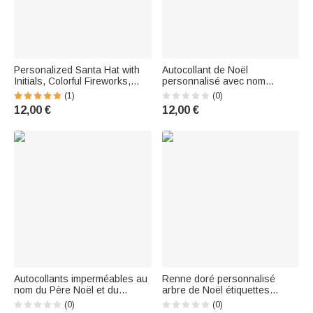
Personalized Santa Hat with
Autocollant de Noël
Initials, Colorful Fireworks,
personnalisé avec nom
Waterproof Stickers with Name
Décoration de Noël Cadeau de
(1)
(0)
—Festival Party Christmas Gift
Noël pour la famille et les
12,00 €
12,00 €
for Kids
enfants
Autocollants imperméables au
Renne doré personnalisé
nom du Père Noël et du
arbre de Noël étiquettes
bonhomme de pain d'épice
autocollantes imperméables
(0)
(0)
personnalisés Cadeau de fête
avec initiales et nom