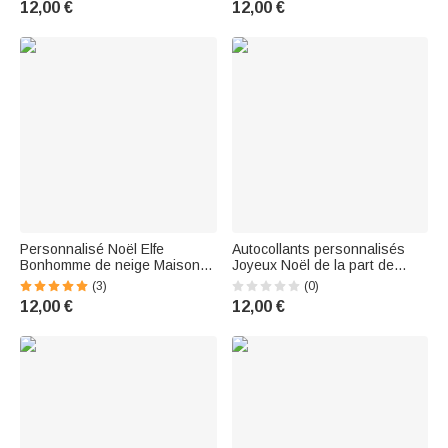
12,00 €
12,00 €
Cadeaux pour Famille
Personnalisé Noël Elfe
Autocollants personnalisés
Bonhomme de neige Maison
Joyeux Noël de la part de
Initiales autocollants
l'imperméable à l'eau avec
(3)
(0)
imperméables avec nom Lot
nom Décoration de Noël
12,00 €
12,00 €
de 2 Décor de Noël Favors
Cadeau de fête pour la famille
pour enfants Famille
Ami(e)