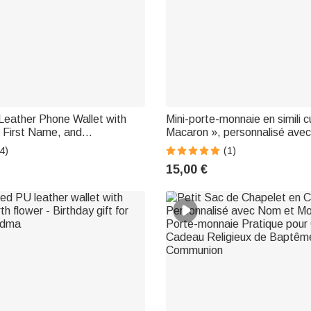
eather Phone Wallet with
Mini-porte-monnaie en simili cu
, First Name, and
Macaron », personnalisé avec
 Window – Perfect for Travel
avec porte-clés, pour un usag
4)
(1)
 Use, Birthday Gift for
– Cadeau d'anniversaire pou
15,00 €
ou une meilleure amie