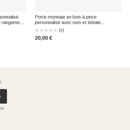
sonnalisé
Porte-monnaie en bois à pince
de rangement
personnalisé avec nom et initiale
 Cadeau pour
Utilisation quotidienne Cadeau de Pâques
(0)
pour les enfants
20,00 €
x.
e
 to