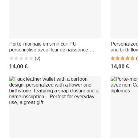
Porte-monnaie en simili cuir PU
Personalized
personnalisé avec fleur de naissance,
and birth flo
fermeture à pression et prénom – Cadeau
grandma
(0)
(
d'anniversaire pour un usage quotidien,
14,00 €
14,00 €
idéal pour les amis, les mamans et les
étudiants