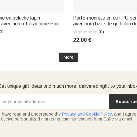
e en peluche lapin
Porte-monnaie en cuir PU per
 avec nom et dragonne Panier
avec nom balle de golf clou 
adeau de fête de Pâques
Anniversaire Fête des pères
0)
(0)
ants
golfeur | Callie × Marsupilami
22,00 €
More
et unique gift ideas and much more, delivered right to your inbo
Subscrib
I have read and understood the
Privacy and Cookie Policy
, and I agree
receive personalized marketing communications from Callie via email.