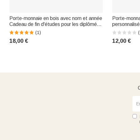
Porte-monnaie en bois avec nom et année
Porte-monnai
Cadeau de fin d'études pour les diplômés
personnalisé
et les étudiants
de Pâques C
(1)
(
pour les enf
18,00 €
12,00 €
G