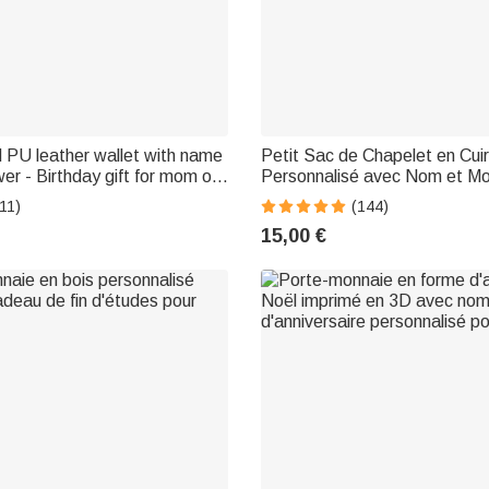
 PU leather wallet with name
Petit Sac de Chapelet en Cui
wer - Birthday gift for mom or
Personnalisé avec Nom et Mot
Porte-monnaie Pratique pour 
11)
(144)
Cadeau Religieux de Baptêm
15,00 €
Communion