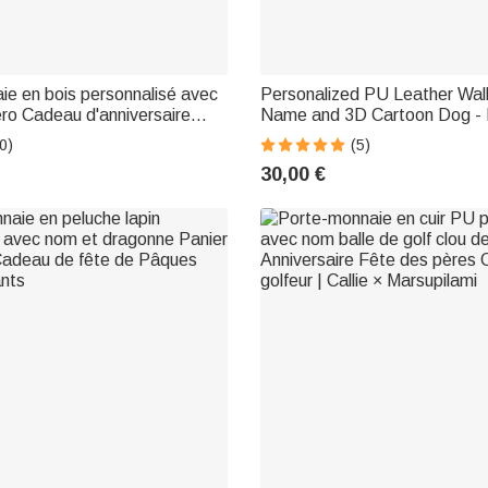
e en bois personnalisé avec
Personalized PU Leather Wall
ro Cadeau d'anniversaire
Name and 3D Cartoon Dog - 
un enfant ou une famille
Day Gift for Pet Owners and 
0)
(5)
Lovers
30,00 €