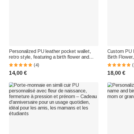
Personalized PU leather pocket wallet,
Custom PU L
retro style, featuring a birth flower and
Birth Flower
first name – Birthday gift for a friend,
Touchscreen
(4)
(
perfect for everyday use
and Everyday
14,00 €
18,00 €
Women