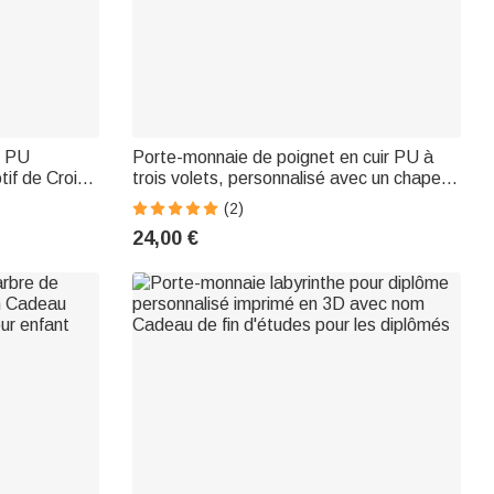
r PU
Porte-monnaie de poignet en cuir PU à
if de Croix
trois volets, personnalisé avec un chapeau
Chrétiens
de cow-boy, un fer à cheval et une fleur de
(2)
e
naissance, avec porte-cartes – Cadeau
24,00 €
d'anniversaire ou de mariage pour une