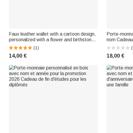
Faux leather wallet with a cartoon design,
Porte-monnai
personalized with a flower and birthstone,
nom Cadeau d
featuring a snap closure and a name
(1)
(
inscription – Perfect for everyday use, a
14,00 €
18,00 €
great gift