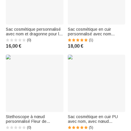
Sac cosmétique personnalisé
Sac cosmétique en cuir
avec nom et dragonne pour la
personnalisé avec nom
journée des enseignants
Graduate Horoscope Birth
(0)
(1)
Cadeau d'appréciation pour la
Flower Graduation Birthday
16,00 €
18,00 €
journée des enseignants
Gift for Friends Girls
Stethoscope à nœud
Sac cosmétique en cuir PU
personnalisé Fleur de
avec nom, avec nœud
naissance Sac cosmétique
stéthoscope, fleur de
(0)
(5)
avec nom et bracelet Cadeau
naissance, cadeau