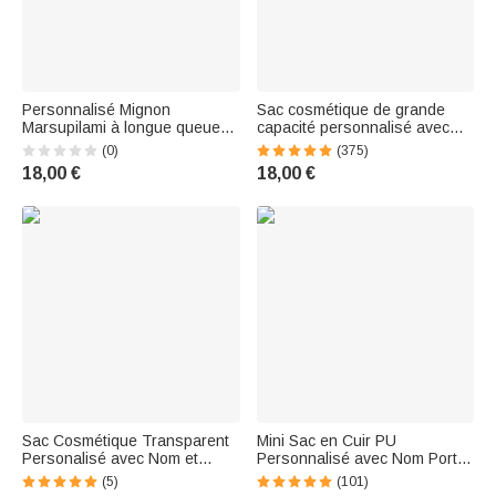
Personnalisé Mignon
Sac cosmétique de grande
Marsupilami à longue queue
capacité personnalisé avec
Sac cosmétique Utilisation
nom et personnage de dessin
(0)
(375)
quotidienne Anniversaire
animé - Style à Rayures -
18,00 €
18,00 €
Cadeau de Noël pour elle
Cadeau anniversaire voyage
Callie × Marsupilami®
pour femme
Sac Cosmétique Transparent
Mini Sac en Cuir PU
Personalisé avec Nom et
Personnalisé avec Nom Porte-
Personnage Cartoon
monnais Trousse à
(5)
(101)
Accessoire Estival de
Cosmétiques Cadeau