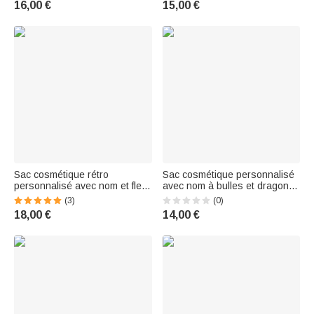
16,00 €
15,00 €
Vacances Cadeau pour
d'Anniversaire pour Femme
Femme Fille
Sac cosmétique rétro
Sac cosmétique personnalisé
personnalisé avec nom et fleur
avec nom à bulles et dragonne
de naissance Accessoires de
Cadeau d'anniversaire pour
(3)
(0)
voyage Cadeau d'anniversaire
les diplômés
18,00 €
14,00 €
de la fête des mères pour les
femmes, maman et grand-
mère