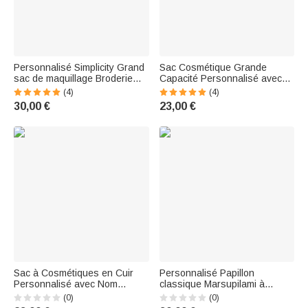
Personnalisé Simplicity Grand
Sac Cosmétique Grande
sac de maquillage Broderie
Capacité Personnalisé avec
Nom Sac cosmétique en cuir
Nom Image de Fille Style
(4)
(4)
Fentes multiples Voyage
Rouge à Lèvres Essentiel
30,00 €
23,00 €
Essentiels Bridesmaid Shower
Portable pour Voyage Cadeau
Anniversaire Cadeau pour Elle
Anniversaire pour Femme
Sac à Cosmétiques en Cuir
Personnalisé Papillon
Personnalisé avec Nom
classique Marsupilami à
Personnage Cartoon et Fleur
longue queue Sac cosmétique
(0)
(0)
Accessoire de Voyage Cadeau
avec nom Utilisation