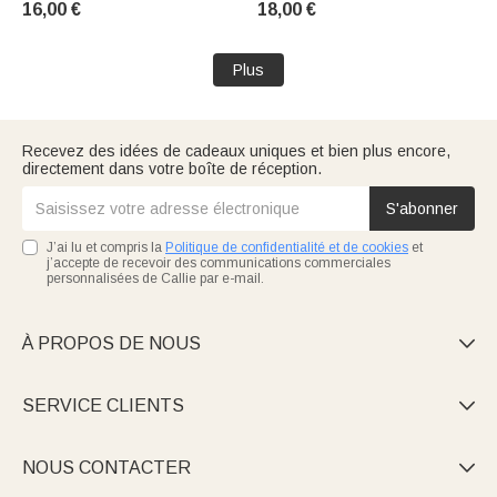
16,00 €
18,00 €
d'appréciation de la semaine
d'anniversaire pour le
de l'infirmière pour le
personnel médical.
personnel médical
Plus
Recevez des idées de cadeaux uniques et bien plus encore,
directement dans votre boîte de réception.
S'abonner
J’ai lu et compris la
Politique de confidentialité et de cookies
et
j’accepte de recevoir des communications commerciales
personnalisées de Callie par e-mail.
À PROPOS DE NOUS

SERVICE CLIENTS

NOUS CONTACTER
