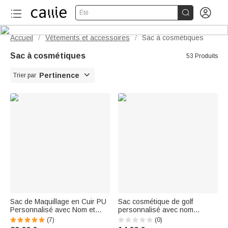


Été
Accueil
Vêtements et accessoires
Sac à cosmétiques
/
/
Sac à cosmétiques
53 Produits

Pertinence
Trier par
Sac de Maquillage en Cuir PU
Sac cosmétique de golf
Personnalisé avec Nom et
personnalisé avec nom
Personnage Sac Cosmétique
Accessoire de voyage
(7)
(0)
de Grande Capacité Cadeau
Anniversaire Cadeau