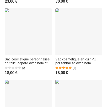
23,00 €
30,00 €
Anniversaire Mariage pour
quotidienne Anniversaire Noël
Femmes et Filles
Cadeau pour Elle | Callie ×
Marsupilami®
Sac cosmétique personnalisé
Sac cosmétique en cuir PU
en toile léopard avec nom et
personnalisé avec nom
motif Cadeau d'anniversaire
Voyage quotidien Anniversaire
(0)
(2)
pour femme | Callie ×
Cadeau pour femmes
18,00 €
18,00 €
Marsupilami®.