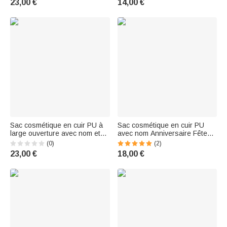
23,00 €
14,00 €
pour les Femmes
d'anniversaire pour les
femmes aimant le golf
Sac cosmétique en cuir PU à
Sac cosmétique en cuir PU
large ouverture avec nom et
avec nom Anniversaire Fête
rangement de voyage Cadeau
Anniversaire Cadeau pour
(0)
(2)
d'anniversaire pour femmes
femmes
23,00 €
18,00 €