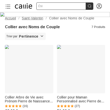


Été
Accueil
Saint-Valentin
Collier avec Noms de Couple
/
/
Collier avec Noms de Couple
7 Produits

Pertinence
Trier par
Collier Arbre de Vie avec
Collier pour Maman
Prénom Pierre de Naissance
Personnalisé avec Pierre de
Personnalisés Cadeau
Naissance et 1-6 Prénoms
(16)
(27)
d'Anniversaire de Fête des
des Enfants Cadeau Fête des