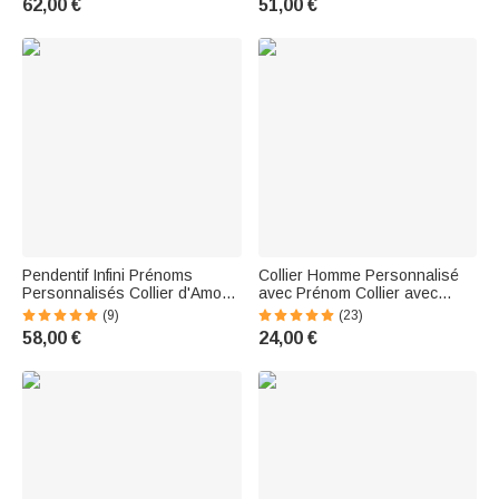
62,00 €
51,00 €
Mères pour Maman Famille
Mères
Pendentif Infini Prénoms
Collier Homme Personnalisé
Personnalisés Collier d'Amour
avec Prénom Collier avec
avec Pierres de Naissance
Anneaux de Nom Cadeau
(9)
(23)
Cadeau pour Femme
Anniversaire Famille
58,00 €
24,00 €