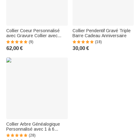
Collier Coeur Personnalisé
Collier Pendentif Gravé Triple
avec Gravure Collier avec
Barre Cadeau Anniversaire
Imprimé Patte d'Animal de
(9)
(18)
Compagnie Cadeau
62,00 €
30,00 €
d'Anniversaire pour Amoureux
des Animaux
Collier Arbre Généalogique
Personnalisé avec 1 à 6
Prénoms Cadeau de Fête des
(28)
Mères pour Maman Famille |