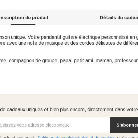
escription du produit
Détails du cade
son unique. Votre pendentif guitare électrique personnalisé en
tare avec une note de musique et des cordes délicates de différ
me, compagnon de groupe, papa, petit ami, maman, professeur 
e cadeaux uniques et bien plus encore, directement dans votre
S'abonne
J’ai lu et compris la
Politique de confidentialité et de cookies
et j’accept