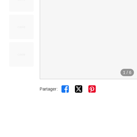
1
/
6


Partager: