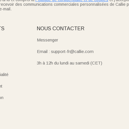
recevoir des communications commerciales personnalisées de Callie p
e-mail.
TS
NOUS CONTACTER
Messenger
Email : support-fr@callie.com
3h à 12h du lundi au samedi (CET)
alité
nt
on