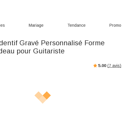
res
Mariage
Tendance
Promo
ndentif Gravé Personnalisé Forme
deau pour Guitariste
5.00
(
7
avis)