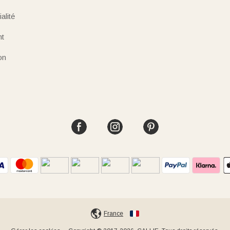
alité
nt
on
France