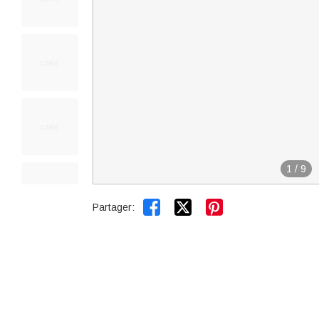
1
/
9


Partager: