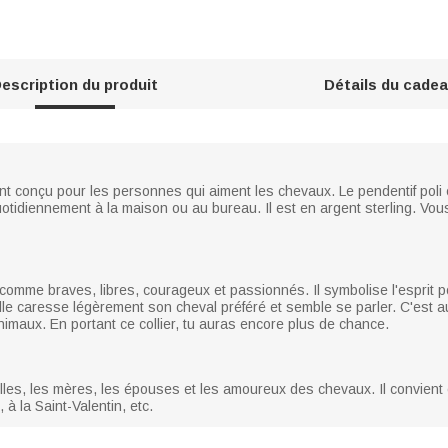
escription du produit
Détails du cade
nt conçu pour les personnes qui aiment les chevaux. Le pendentif poli e
uotidiennement à la maison ou au bureau. Il est en argent sterling. Vous
omme braves, libres, courageux et passionnés. Il symbolise l'esprit pos
lle caresse légèrement son cheval préféré et semble se parler. C'est aus
imaux. En portant ce collier, tu auras encore plus de chance.
filles, les mères, les épouses et les amoureux des chevaux. Il convien
à la Saint-Valentin, etc.