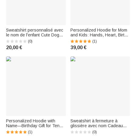
Sweatshirt personnalisé avec
Personalized Hoodie for Mom
le nom de l'enfant Cute Dog
and Kids: Hands, Heart, Birth,
Heart Envelope Baby Bodysuit
Flower, Multicolored Hoodie
(0)
(1)
Kid T-shirt Sweatshirt avec le
with Names—Mother's Day,
20,00 €
39,00 €
nom de l'enfant Valentine's
Memorial Day Gift for Mom and
Day Baby Shower Birthday Gift
Grandma
for Babies Newborns
Personalized Hoodie with
Sweatshirt à fermeture à
Name—Birthday Gift for Tennis
glissière avec nom Cadeau
Players
d'anniversaire pour assistante
(1)
(0)
dentaire