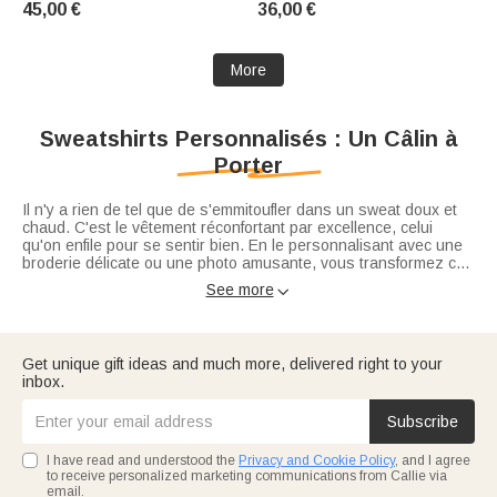
45,00 €
36,00 €
Gift for Teachers (Cadeau de
Propriétaires d'Animaux de
rentrée des classes pour les
Compagnie
enseignants)
More
Sweatshirts Personnalisés : Un Câlin à
Porter
Il n'y a rien de tel que de s'emmitoufler dans un sweat doux et
chaud. C'est le vêtement réconfortant par excellence, celui
qu'on enfile pour se sentir bien. En le personnalisant avec une
broderie délicate ou une photo amusante, vous transformez ce
basique en une pièce favorite. Idéal pour les soirées fraîches, il
See more

complète parfaitement votre garde-robe. Pour les journées plus
ensoleillées, n'oubliez pas de jeter un œil à nos
t-shirts
personnalisés
assortis.
Get unique gift ideas and much more, delivered right to your
inbox.
Subscribe
I have read and understood the
Privacy and Cookie Policy
, and I agree
to receive personalized marketing communications from Callie via
email.