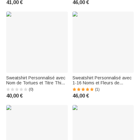
41,00 €
46,00 €
Sweatshirt Personnalisé avec
Sweatshirt Personnalisé avec
Nom de Tortues et Titre This
1-16 Noms et Fleurs de
Grandma Mom Belongs To
Naissance This Mom Belongs
(0)
(1)
Cadeau d'Anniversaire pour la
To Cadeau Anniversaire Fête
40,00 €
46,00 €
Maman d'Enfants
pour Maman Grand-Mère