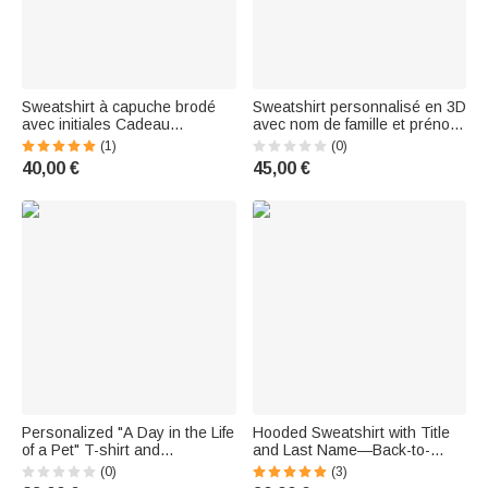
Sweatshirt à capuche brodé
Sweatshirt personnalisé en 3D
avec initiales Cadeau
avec nom de famille et prénom
d'anniversaire pour couples
de l'enfant Fête des mères
(1)
(0)
nouveaux mariés
Fête des pères Cadeau de
40,00 €
45,00 €
naissance pour la famille
Personalized "A Day in the Life
Hooded Sweatshirt with Title
of a Pet" T-shirt and
and Last Name—Back-to-
Sweatshirt with a photo of a
School Appreciation Gift for
(0)
(3)
pet—An everyday gift for pet
Teachers