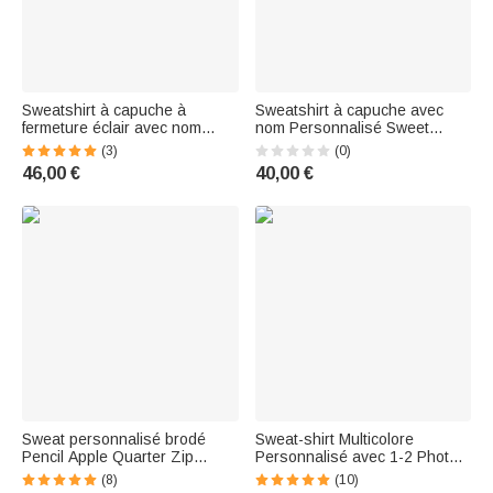
Sweatshirt à capuche à
Sweatshirt à capuche avec
fermeture éclair avec nom
nom Personnalisé Sweet
Cadeau de sensibilisation au
Potato Kind of Rude Potato
(3)
(0)
cancer du sein pour les
Sweatshirt avec nom Automne
46,00 €
40,00 €
survivants du cancer
Hiver Cadeau pour Couple
Amis
Sweat personnalisé brodé
Sweat-shirt Multicolore
Pencil Apple Quarter Zip
Personnalisé avec 1-2 Photos
Sweatshirt with Name
du Visage de l'Animal et Noms
(8)
(10)
Appreciation Back to School
Cadeau de Noël pour les