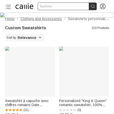


Summer
Home
Clothing and Accessories
Sweatshirts personnalisés
/
/
Custom Sweatshirts
119 Produits

Relevance
Sort by
Sweatshirt à capuche avec
Personalized "King & Queen"
chiffres romains Date
romantic sweatshirt, 100%
Fiançailles Anniversaire Saint-
cotton, with inscription: a gift
(11)
(0)
Valentin Cadeau pour jeunes
for an engagement, a wedding