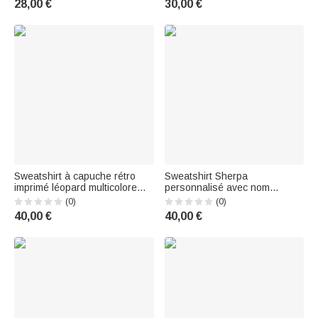
28,00 €
30,00 €
owners
Sweatshirt à capuche rétro
Sweatshirt Sherpa
imprimé léopard multicolore
personnalisé avec nom
avec titre et nom Cadeau
infirmier clinique quotidien
(0)
(0)
d'anniversaire de fête des
Cadeau d'anniversaire pour
40,00 €
40,00 €
mères pour maman grand-
dentistes infirmières
mère