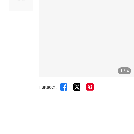
1
/
4


Partager: