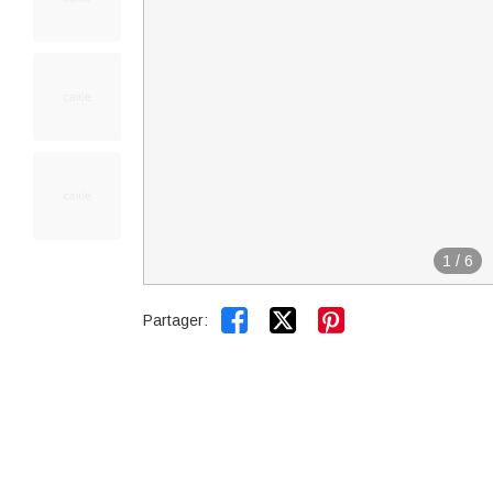
1
/
6


Partager: