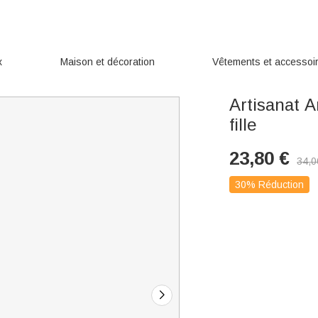
x
Maison et décoration
Vêtements et accessoi
Artisanat A
fille
23,80
€
34,0
30% Réduction