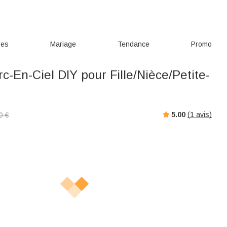
res
Mariage
Tendance
Promo
rc-En-Ciel DIY pour Fille/Nièce/Petite-
5.00
(
1
avis)
0
€