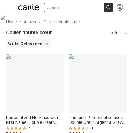


Summer
Home
Autres
Collier double cœur
/
/
Collier double cœur
5 Produits

Relevance
Sort by
Personalized Necklace with
Pendentif Personnalisé avec
First Name, Double Heart
Double Cœur Argent à Graver
Birthstone Necklace, "Eternal
Collier pour Femme Cadeau
(4)
(1)
Love" — Birthday and Mother's
Anniversaire Fête des Mères