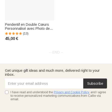
Pendentif en Double Cœurs
Personnalisé avec Photo de
Projection Collier en Argent
(13)
avec Je t'aime en 100
45,00 €
Langues Cadeau pour Femme
-- END --
Get unique gift ideas and much more, delivered right to your
inbox.
Subscribe
I have read and understood the
Privacy and Cookie Policy
, and I agree
to receive personalized marketing communications from Callie via
email.