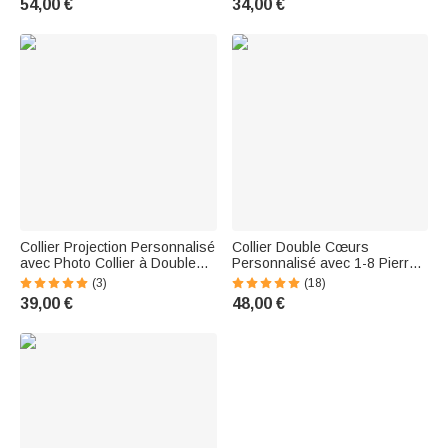
54,00 €
34,00 €
Day Gift for Her
Collier Projection Personnalisé
Collier Double Cœurs
avec Photo Collier à Double
Personnalisé avec 1-8 Pierres
Cœur de Diamants Cadeau
de Naissance et Prénoms
(3)
(18)
d'Anniversaire Fête des Mères
Gravés Cadeau Anniversaire
39,00 €
48,00 €
pour Femme
Fête des Mères pour Maman
Grand-Mère