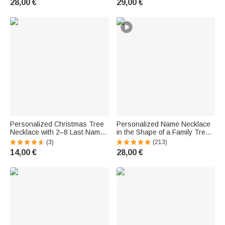
28,00 €
29,00 €
Birthdays, and Thanksgiving
and Families
for Mom and Grandma
Personalized Christmas Tree
Personalized Name Necklace
Necklace with 2–8 Last Names
in the Shape of a Family Tree
— Delicate Jewelry — Birthday
—A Symbol of Family—
(3)
(213)
and Christmas Gift for Family,
Birthday and Mother's Day Gift
14,00 €
28,00 €
Grandmother, and Women
for Mom or Grandma