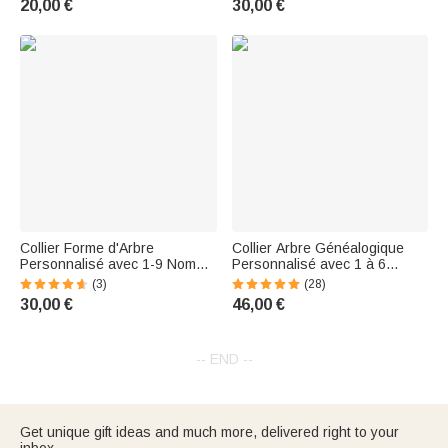
20,00 €
30,00 €
d'anniversaire de Noël pour
les femmes
Collier Forme d'Arbre
Collier Arbre Généalogique
Personnalisé avec 1-9 Noms
Personnalisé avec 1 à 6
Cadeau Anniversaire pour
Prénoms Cadeau de Fête des
(3)
(28)
Famille Femme
Mères pour Maman Famille |
30,00 €
46,00 €
Callie
-- END --
Get unique gift ideas and much more, delivered right to your