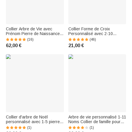
Collier Arbre de Vie avec
Collier Forme de Croix
Prénom Pierre de Naissance
Personnalisé avec 2-10
Personnalisés Cadeau
Pierres de Naissance Nom
(16)
(46)
d'Anniversaire de Fête des
Style Arbre de Famille Cadeau
62,00 €
21,00 €
Mères pour Maman Famille
Fête des Mères Baptême
Anniversaire pour Maman
Collier d'arbre de Noël
Arbre de vie personnalisé 1-11
personnalisé avec 1-5 pierres
Noms Collier de famille pour
de naissance et noms gravés
cadeau de fête des mères
(1)
(1)
Bijoux de famille Cadeau