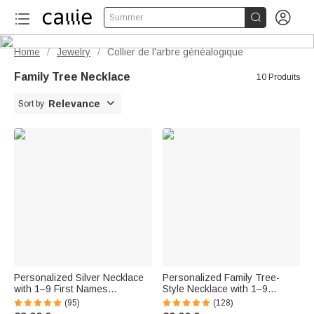


Summer
Home
Jewelry
Collier de l'arbre généalogique
/
/
Family Tree Necklace
10 Produits

Relevance
Sort by
Personalized Silver Necklace
Personalized Family Tree-
with 1–9 First Names
Style Necklace with 1–9
Engraved on a Family Tree—A
Names—Birthday and
(95)
(128)
Gift for Mother's Day,
Mother's Day Gift for Women