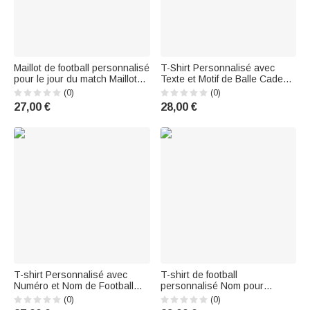
Maillot de football personnalisé
T-Shirt Personnalisé avec
pour le jour du match Maillot
Texte et Motif de Balle Cadeau
de sport personnalisé Maillot
Anniversaire Fête pour Maman
(0)
(0)
de football Basket-ball Base-
27,00 €
28,00 €
ball
T-shirt Personnalisé avec
T-shirt de football
Numéro et Nom de Football
personnalisé Nom pour
Baseball Rugby Volley-ball
homme Cadeau
(0)
(0)
Cadeau d'Anniversaire pour