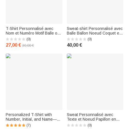
T-Shirt Personnalisé avec
Sweat-shirt Personnalisé avec
Nom et Numéro Motif Balle ou
Balle Ballon Noeud Coquet et
Ballon à Paillettes Cadeau
Nom Cadeau Anniversaire
(0)
(0)
pour Équipe Amateur de Sport
pour Femme
27,00 €
40,00 €
30,00 €
Personalized T-Shirt with
Sweat Personnalisé avec
Number, Initial, and Name—
Texte et Noeud Papillon en
Father's Day and Birthday Gift
Motif Baseball Volleyball
(7)
(0)
for Sports Fans Featuring a
Softball Football Cadeau