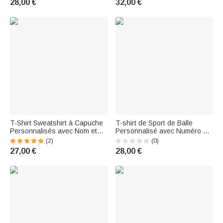
28,00 €
32,00 €
T-Shirt Sweatshirt à Capuche
T-shirt de Sport de Balle
Personnalisés avec Nom et
Personnalisé avec Numéro en
Motif de Football Cadeau
Cœur Cadeau pour les
(2)
(0)
Anniversaire Noël pour Famille
Amateurs de Sport
27,00 €
28,00 €
Ami Amoureux de Sport