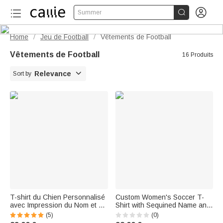


Summer
Home
Jeu de Football
Vêtements de Football
/
/
Vêtements de Football
16 Produits

Relevance
Sort by
T-shirt du Chien Personnalisé
Custom Women's Soccer T-
avec Impression du Nom et du
Shirt with Sequined Name and
Numéro Cadeau pour les
Number—Birthday Gift for a
(5)
(0)
Amoureux des Chiens
Soccer Fan