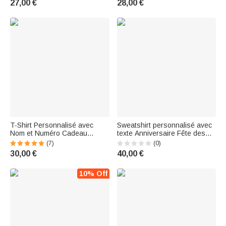
27,00 €
28,00 €
Femme Amoureux de Sport
T-Shirt Personnalisé avec
Sweatshirt personnalisé avec
Nom et Numéro Cadeau
texte Anniversaire Fête des
Anniversaire Fête pour Maman
mères Cadeau pour maman
(7)
(0)
Amatrice de Sport avec Ballon
30,00 €
40,00 €
10% Off