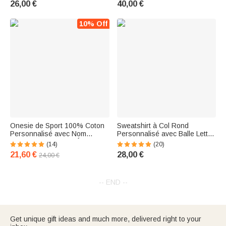
26,00 €
40,00 €
Soccer Ball
d'Anniversaire pour Elle
10% Off
Onesie de Sport 100% Coton
Sweatshirt à Col Rond
Personnalisé avec Nom
Personnalisé avec Balle Lettre
Numéro et Logo de l'Équipe
Pailletés et Nom Cadeau Jour
(14)
(20)
Cadeau pour Bébé Enfant
de Match pour Amateur Sport
21,60 €
28,00 €
24,00 €
de Balle
-- END --
Get unique gift ideas and much more, delivered right to your