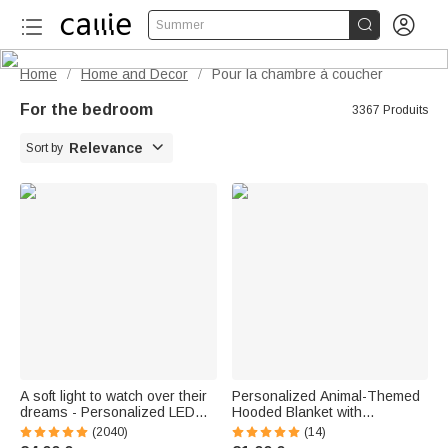


Summer
Home
Home and Decor
Pour la chambre à coucher
/
/
For the bedroom
3367 Produits

Relevance
Sort by
A soft light to watch over their
Personalized Animal-Themed
dreams - Personalized LED
Hooded Blanket with
night light with initial, name,
Embroidered Name - Birthday
(2040)
(14)
and animal - Gift for children
Gift for a Newborn Baby