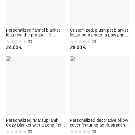
Personalized flannel blanket
Customized, plush pet blanket
featuring the phrase “I’ll
featuring a photo, a paw print
always be in your heart” with a
shaped like angel wings, a
(0)
(0)
paw print and first name – A
name, and text – Home decor,
34,00 €
28,00 €
birthday gift or keepsake for
birthday gift, or first-
animal lovers
anniversary keepsake
Personalized "Marsupilami"
Personalized decorative pillow
Cozy Blanket with a Long Tail
cover featuring an illustration
and First Name – Home Decor
of a young Black girl, a Bible
(0)
(0)
and Birthday Gift for Kids |
verse, and a first name –