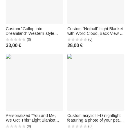
Custom "Gallop into
Custom "Netball" Light Blanket
Dreamland" Western-style
with Word Cloud, Back View of
blanket for riders, with soft
a Player, and Name and
(0)
(0)
pom-poms and embroidered
Number – Birthday Gift for a
33,00 €
28,00 €
first name – Home decor,
Teen Girl's Room
equestrian training, birthday
gift for riders
Personalized "You and Me,
Custom acrylic LED nightlight
We Got This" Light Blanket
featuring a photo of your pet, a
with a Horse-Shaped Pom-
floral design, a name, and a
(0)
(0)
Pom and First Name – A gift for
date, with a wooden base –