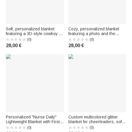
Soft, personalized blanket
Cozy, personalized blanket
featuring a 3D-style cowboy or
featuring a photo and the
cowgirl character, with first
"Cactus" cartoon character,
(0)
(0)
name – Home decor and
with first name – Home decor
28,00 €
28,00 €
birthday gift for kids
and birthday gift for little
cowgirls and cowboys
Personalized "Nurse Daily"
Custom multicolored glitter
Lightweight Blanket with First
blanket for cheerleaders, soft
Name – Home Decor –
against the skin, with a first
(0)
(0)
Birthday Gift Honoring Nurses
name: the perfect gift for a