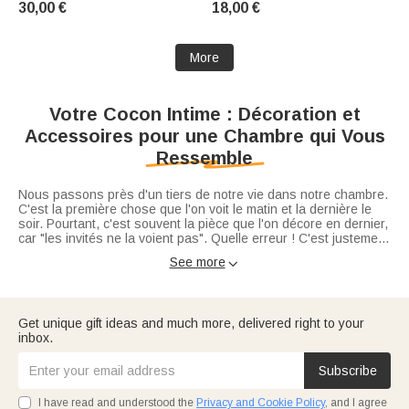
30,00 €
18,00 €
Callie × Marsupilami®
Home decor, religious-themed
birthday gift for girls
More
Votre Cocon Intime : Décoration et
Accessoires pour une Chambre qui Vous
Ressemble
Nous passons près d'un tiers de notre vie dans notre chambre.
C'est la première chose que l'on voit le matin et la dernière le
soir. Pourtant, c'est souvent la pièce que l'on décore en dernier,
car "les invités ne la voient pas". Quelle erreur ! C'est justement
parce que c'est votre espace privé qu'il mérite toute votre
Notre collection
pour la chambre
est conçue pour créer une
See more

attention.
atmosphère de bien-être absolu. Du confort du lit à la douceur
de l'éclairage, chaque objet de
décoration maison
personnalisé
contribue à votre équilibre.
Le Lit : Le Roi de la Pièce
Get unique gift ideas and much more, delivered right to your
Tout commence par le confort. Le
linge de lit
personnalisé
inbox.
permet de s'approprier son sommeil. Mais le sommet du
cocooning, c'est la
couverture personnalisée
. Posée en bout de
lit ou utilisée pour s'enrouler dedans lors d'une lecture tardive,
Subscribe
elle apporte chaleur et souvenirs visuels.
Pour accompagner ces nuits douces, la tenue est essentielle.
Nos
pyjamas personnalisés
(assortis pour les couples ou la
I have read and understood the
Privacy and Cookie Policy
, and I agree