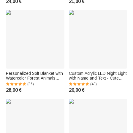
24,00 €
21,00 €
Personalized Soft Blanket with
Custom Acrylic LED Night Light
Watercolor Forest Animals
with Name and Text - Cute
Design, Name, and Text -
Animal Design with Wooden
(86)
(49)
Birthday Gift for Kids
Base - Birthday Gift for Boys
28,00 €
26,00 €
and Girls