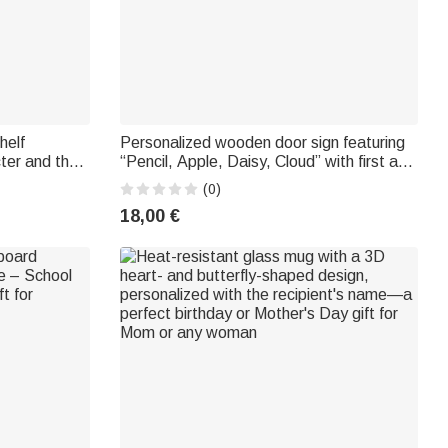
helf
Personalized wooden door sign featuring
ter and the
“Pencil, Apple, Daisy, Cloud” with first and
a reading
last name – A back-to-school or birthday
(0)
ub membership
gift for a teacher
18,00 €