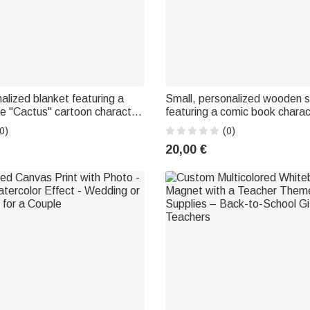
alized blanket featuring a
Small, personalized wooden s
e "Cactus" cartoon character,
featuring a comic book charac
ame – Home decor and birthday
recipient's name – Decor for 
0)
(0)
le cowgirls and cowboys
nook, a birthday gift, or a cl
20,00 €
gift, perfect for kids