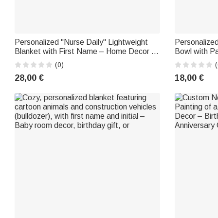
Personalized "Nurse Daily" Lightweight
Personalize
Blanket with First Name – Home Decor –
Bowl with P
Birthday Gift Honoring Nurses and
Accessories 
(0)
(
Healthcare Workers
Owners
28,00 €
18,00 €