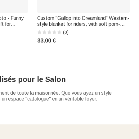
oto - Funny
Custom "Gallop into Dreamland" Western-
t for
style blanket for riders, with soft pom-
poms and embroidered first name – Home
(0)
decor, equestrian training, birthday gift for
33,00 €
riders
isés pour le Salon
iement de toute la maisonnée. Que vous ayez un style
me un espace "catalogue" en un véritable foyer.
ison
. De la table basse aux murs, chaque détail compte
devant votre série préférée ou un bon feu de cheminée. Une
hotos, est l'accessoire réconfortant ultime. Partagée à