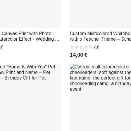
 Canvas Print with Photo -
Custom Multicolored Whiteb
tercolor Effect - Wedding or
with a Teacher Theme – Scho
 for a Couple
– Back-to-School Gift for Te
0)
(0)
14,00 €