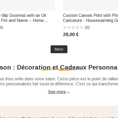
Slip Doormat with an Oil
Custom Canvas Print with Ph
 a Pet and Name – Home
Caricature - Housewarming Gif
hday, Adoption, or Wedding
Couples and Families
0)
(0)
Gift for Pet Owners
28,00 €
More
son : Décoration et Cadeaux Personnal
us êtes enfin dans votre salon. Cette pièce est le point de rall
jets personnalisés fait toute la différence. C'est ce qui transfor
s'inscrit pleinement dans notre univers dédié à la
décoration ma
See more

 ce nom, c'est le confort. Imaginez les longues soirées d'hiver 
de votre famille ou imprimée d'un pêle-mêle de vos meilleures p
ce sur le bout du canapé.