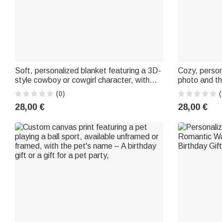
Soft, personalized blanket featuring a 3D-
Cozy, person
style cowboy or cowgirl character, with
photo and th
first name – Home decor and birthday gift
with first n
(0)
(
for kids
gift for litt
28,00 €
28,00 €