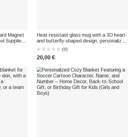
oard Magnet
Heat-resistant glass mug with a 3D heart-
ol Supplies
and butterfly-shaped design, personalized
achers
with the recipient's name—a perfect
(0)
birthday or Mother's Day gift for Mom or
20,00 €
any woman