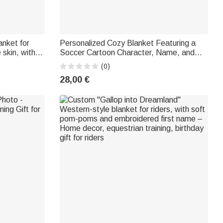
anket for
Personalized Cozy Blanket Featuring a
 skin, with a
Soccer Cartoon Character, Name, and
 a
Number – Home Decor, Back-to-School
(0)
, or a team
Gift, or Birthday Gift for Kids (Girls and
28,00 €
Boys)