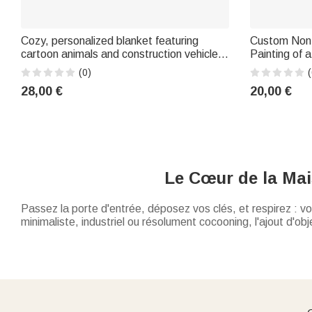
Cozy, personalized blanket featuring
Custom Non-
cartoon animals and construction vehicles
Painting of
(bulldozer), with first name and initial –
Decor – Birt
(0)
(
Baby room decor, birthday gift, or
Anniversary 
28,00 €
20,00 €
Le Cœur de la Mai
Passez la porte d'entrée, déposez vos clés, et respirez : vo
minimaliste, industriel ou résolument cocooning, l'ajout d'ob
Notre sélection de cadeaux et d'accessoires
pour le salon
pour créer une atmosphère qui vous ressemble vraiment.
Cocooning et Soirées Canapé
S'il y a bien une chose indispensable dans un salon digne de
couverture personnalisée
, douce et épaisse, brodée au nom 
deux ou monopolisée par le chat, elle trouve toujours sa pla
Des Murs Qui Racontent Votre Histoire