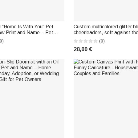
d "Home Is With You" Pet
Custom multicolored glitter bl
aw Print and Name – Pet
cheerleaders, soft against the
– Birthday Gift for Pet
first name: the perfect gift for
0)
(0)
cheerleading camp, a birthday
28,00 €
event