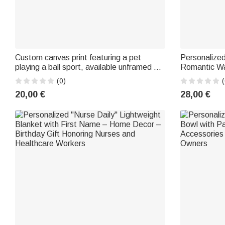
Custom canvas print featuring a pet
Personalized
playing a ball sport, available unframed or
Romantic Wa
framed, with the pet's name – A birthday
Birthday Gift
(0)
(
gift or a gift for a pet party,
20,00 €
28,00 €