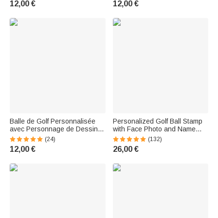
12,00 €
12,00 €
pour Amateur de Golf
Balle de Golf Personnalisée
Personalized Golf Ball Stamp
avec Personnage de Dessin
with Face Photo and Name—
Animé et Nom Cadeau
Birthday and Christmas Gift for
(24)
(132)
d'Anniversaire Fête des Pères
Golf Enthusiasts
12,00 €
26,00 €
pour Amateurs de Golf