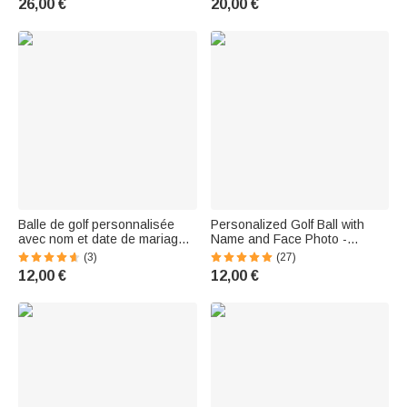
26,00 €
20,00 €
gift or for a round of golf, for
golf enthusiasts
Balle de golf personnalisée
Personalized Golf Ball with
avec nom et date de mariage -
Name and Face Photo -
Cadeau de souvenir mariage
Birthday Gift for Golf
(3)
(27)
pour couple amateur de golf
Enthusiasts
12,00 €
12,00 €