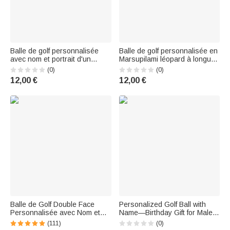
Balle de golf personnalisée
Balle de golf personnalisée en
avec nom et portrait d'un
Marsupilami léopard à longue
animal de compagnie Cadeau
queue avec initiale et nom
(0)
(0)
d'anniversaire pour les
Cadeau d'anniversaire pour
12,00 €
12,00 €
golfeurs, les amateurs de golf
les amateurs de golf Joueurs |
et les propriétaires d'animaux
Callie × Marsupilami®.
de compagnie
Balle de Golf Double Face
Personalized Golf Ball with
Personnalisée avec Nom et
Name—Birthday Gift for Male
Personnage de Desin Animé
and Female Golfers
(111)
(0)
Cadeau Noël Anniversaire