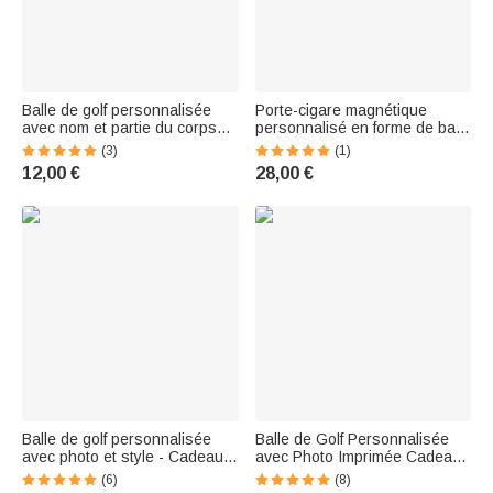
Balle de golf personnalisée
Porte-cigare magnétique
avec nom et partie du corps
personnalisé en forme de balle
en fourrure Cadeau
de golf avec nom pour chariot
(3)
(1)
d'anniversaire pour les
de golf Cadeau d'anniversaire
12,00 €
28,00 €
hommes amateurs de golf
pour joueurs de golf Amateurs
de ci
Balle de golf personnalisée
Balle de Golf Personnalisée
avec photo et style - Cadeau
avec Photo Imprimée Cadeau
d'anniversaire de retraite et de
Anniversaire Fête des Pères
(6)
(8)
fête pour papa et golfeurs
pour Golfeur