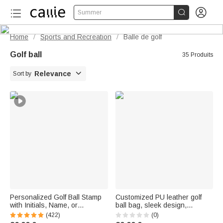


Summer
Home
Sports and Recreation
Balle de golf
/
/
Golf ball
35 Produits

Relevance
Sort by
Personalized Golf Ball Stamp
Customized PU leather golf
with Initials, Name, or
ball bag, sleek design,
Monogram - Birthday Gift for
featuring an initial and first
(422)
(0)
Golf Enthusiasts
name – Perfect as a birthday