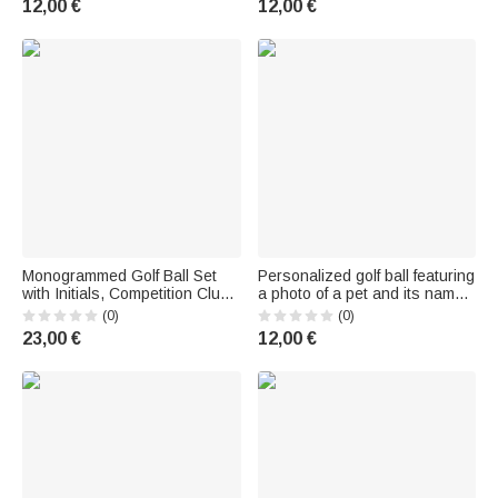
12,00 €
12,00 €
Cadeau d'Anniversaire pour
Joueurs de golf
Joueur de Golf Amoureux
Monogrammed Golf Ball Set
Personalized golf ball featuring
with Initials, Competition Club
a photo of a pet and its name
Souvenir, Birthday Gift for Golf
—a birthday gift for golf
(0)
(0)
Enthusiasts and Golfers
enthusiasts
23,00 €
12,00 €