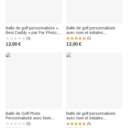
Balle de golf personnalisée «
Balle de golf personnalisée
Best Daddy » par Par Photo,
avec nom et initiales
avec inscription « Father's Day
Accessoires pour golfeurs
(0)
(1)
Golf Weekend » : cadeau
Entraînement Compétition
12,00 €
12,00 €
d'anniversaire idéal pour un
Cadeau d'anniversaire pour
père passionné de golf
amateur de golf
Balle de Golf Photo
Balle de golf personnalisée
Personnalisée avec Nom
avec nom et initiales
Accessoires Golfeur
Anniversaire Sports Game
(0)
(5)
Entraînement Compétition
Day Cadeau pour les golfeurs