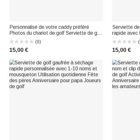
Personnalisé de votre caddy préféré
Serviette de
Photos du chariot de golf Serviette de golf
rapide avec 
à séchage rapide avec titre Utilisation
la fête des p
(0)
(
quotidienne Fête des pères Cadeau
15,00 €
15,00 €
d'anniversaire pour le père Amoureux du
golf