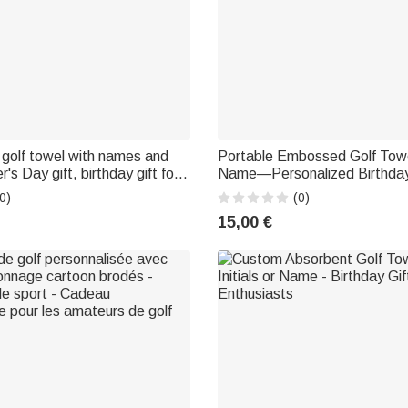
 golf towel with names and
Portable Embossed Golf Towe
's Day gift, birthday gift for
Name—Personalized Birthday 
pa who loves golf
Golfers
0)
(0)
15,00 €