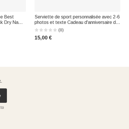
ée Best
Serviette de sport personnalisée avec 2-6
ick Dry Name
photos et texte Cadeau d'anniversaire de
de sport
la fête des pères pour les amateurs de
(0)
 Cadeau pour
golf
15,00 €
x.
e
 to