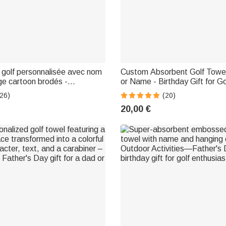
 golf personnalisée avec nom
Custom Absorbent Golf Towel w
e cartoon brodés -
or Name - Birthday Gift for Go
de sport - Cadeau
Enthusiasts
26)
(20)
re pour les amateurs de golf
20,00 €