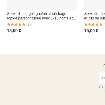
Serviette de golf gaufrée à séchage
Serviette de
rapide personnalisée avec 1-10 noms et
et clip de su
mousqueton Utilisation quotidienne Fête
Activités de 
(3)
(
des pères Anniversaire pour papa Joueurs
Anniversair
15,00 €
15,00 €
de golf
les amateurs
G