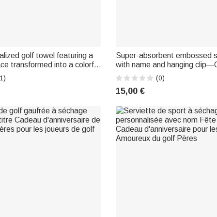
lized golf towel featuring a
Super-absorbent embossed s
ce transformed into a colorful
with name and hanging clip—
acter, text, and a carabiner –
Activities—Father's Day and b
1)
(0)
 Father's Day gift for a dad or
for golf enthusiasts
15,00 €