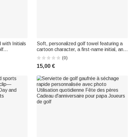
ith Initials
Soft, personalized golf towel featuring a
lf
cartoon character, a first-name initial, and
a carabiner – For everyday use, a
(0)
birthday, or Father's Day: the perfect gift
15,00 €
for a dad