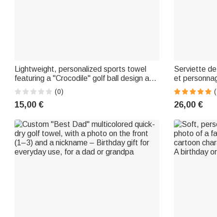
Lightweight, personalized sports towel
Serviette de
featuring a "Crocodile" golf ball design and
et personnag
team name—a birthday gift for golf
Accessoire 
(0)
(
enthusiasts
d'anniversai
15,00 €
26,00 €