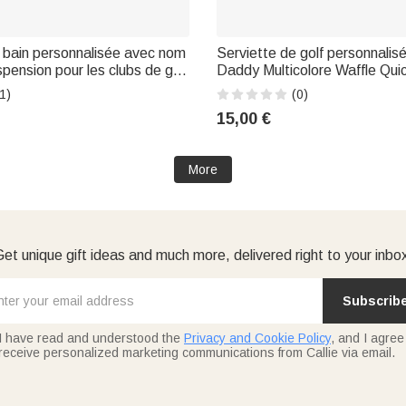
 bain personnalisée avec nom
Serviette de golf personnalis
spension pour les clubs de golf
Daddy Multicolore Waffle Qu
plein air Journée de jeu
avec mousqueton Accessoire 
1)
(0)
e Fête des pères Cadeau pour
Anniversaire Fête des Pères
15,00 €
 de golf Papa golfeur
Papa Joueurs de Golf
More
et unique gift ideas and much more, delivered right to your inbo
Subscrib
I have read and understood the
Privacy and Cookie Policy
, and I agree
receive personalized marketing communications from Callie via email.