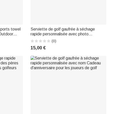
ports towel
Serviette de golf gaufrée à séchage
Outdoor
rapide personnalisée avec photo
irthday gift
Utilisation quotidienne Fête des pères
(0)
Cadeau d'anniversaire pour papa Joueurs
15,00 €
de golf