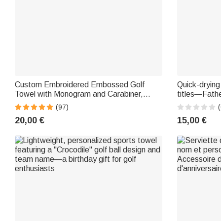
Custom Embroidered Embossed Golf
Quick-drying
Towel with Monogram and Carabiner,
titles—Father
Made of Quick-Drying Microfiber—
dad or grand
(97)
(
Birthday Gift for Golf Enthusiasts
20,00 €
15,00 €