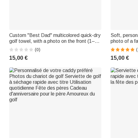
Custom "Best Dad" multicolored quick-dry
Soft, persona
golf towel, with a photo on the front (1–3)
photo of a fa
and a nickname – Birthday gift for
cartoon char
(0)
(
everyday use, for a dad or grandpa
A birthday or
15,00 €
15,00 €