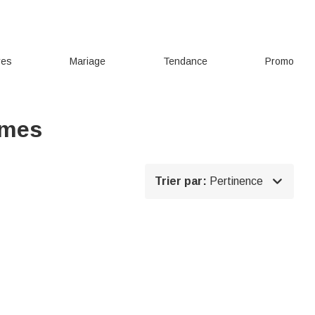
res
Mariage
Tendance
Promo
ômes

Trier par:
Pertinence