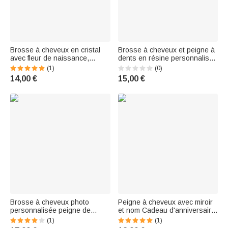
Brosse à cheveux en cristal
Brosse à cheveux et peigne à
avec fleur de naissance,
dents en résine personnalisée
peigne de massage
avec nom Cadeau
(1)
(0)
antistatique avec nom et
d'anniversaire pour femme
14,00 €
15,00 €
ruban, outil de maquillage,
demoiselle d'honneur
utilisation quotidienne, cadeau
d'anniversaire pour les
femmes et les filles
Brosse à cheveux photo
Peigne à cheveux avec miroir
personnalisée peigne de
et nom Cadeau d'anniversaire
massage antistatique avec
de mariage pour les femmes
(1)
(1)
nom Fête d'enterrement de vie