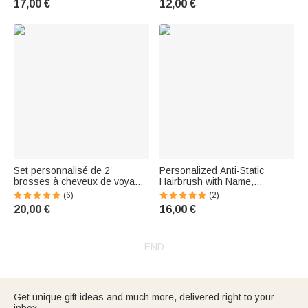
17,00 €
12,00 €
de jeune fille Cadeau de Noël
pour fille
Set personnalisé de 2
Personalized Anti-Static
brosses à cheveux de voyage
Hairbrush with Name,
rondes et pliantes avec miroir
Massage Comb with Ribbon,
(6)
(2)
Brosse à cheveux de poche
Grooming Accessory, Gift for a
20,00 €
16,00 €
Mini peigne à cheveux pour
Girls' Cheerleading Team
femmes Facile à
-- END --
Get unique gift ideas and much more, delivered right to your