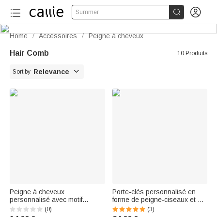


Summer
Home
Accessoires
Peigne à cheveux
/
/
Hair Comb
10 Produits

Relevance
Sort by
Peigne à cheveux
Porte-clés personnalisé en
personnalisé avec motif
forme de peigne-ciseaux et de
d'animal de dessin animé,
sèche-cheveux avec nœud,
(0)
(3)
initiale du prénom et ruban –
orné d'une initiale – Cadeau