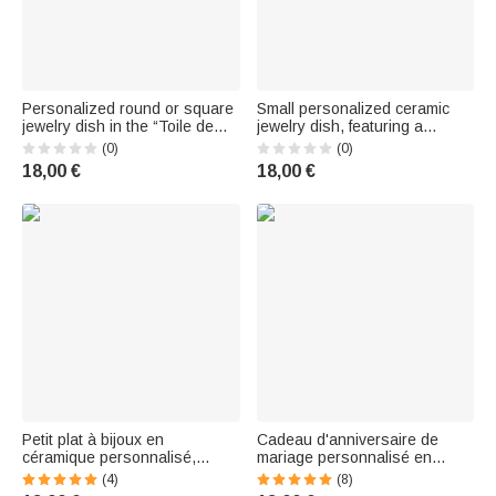
Personalized round or square
Small personalized ceramic
jewelry dish in the “Toile de
jewelry dish, featuring a
Jouy” style, featuring a portrait
checkered and striped pattern
(0)
(0)
of a pet and a first name – A
with birth flowers, and a first
18,00 €
18,00 €
home decor item for everyday
name – Birthday gift for a best
use, perfect as a birthday gift
friend
Petit plat à bijoux en
Cadeau d'anniversaire de
céramique personnalisé,
mariage personnalisé en
décoré d'une fleur de
céramique avec texte et date
(4)
(8)
naissance et d'imitations de
pour les nouveaux mariés.