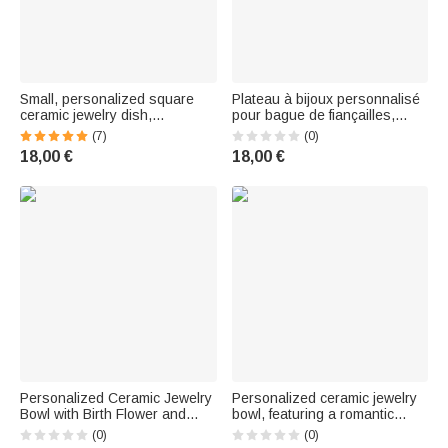
Small, personalized square
Plateau à bijoux personnalisé
ceramic jewelry dish,
pour bague de fiançailles,
decorated with a photo of your
avec bordure en or, gravé des
(7)
(0)
pet in a colorful, graffiti-
prénoms du couple, de la date
18,00 €
18,00 €
inspired oil painting style,
et d'un message – Cadeau de
along with its name. Ideal for
mariage pour les mariés
use as
Personalized Ceramic Jewelry
Personalized ceramic jewelry
Bowl with Birth Flower and
bowl, featuring a romantic
First Name – Birthday or
design with a monogram and
(0)
(0)
Wedding Gift for Mom or
scalloped edge, adorned with