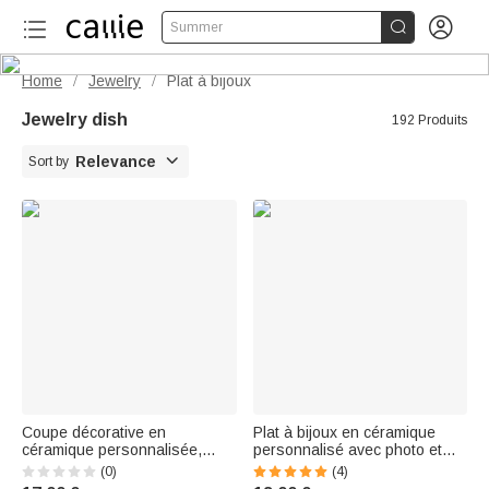


Summer
Home
Jewelry
Plat à bijoux
/
/
Jewelry dish
192 Produits

Relevance
Sort by
Coupe décorative en
Plat à bijoux en céramique
céramique personnalisée,
personnalisé avec photo et
style porcelaine bleue et
texte - Cadeau de fête des
(0)
(4)
blanche, avec photo et nom de
mères pour les femems