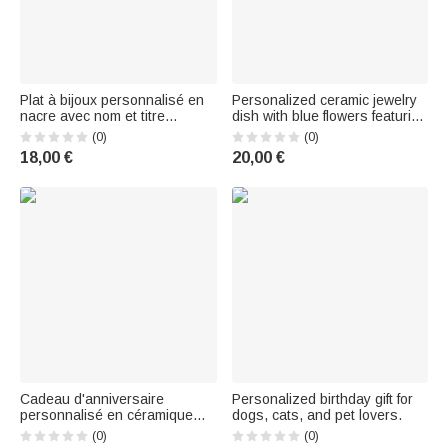
Plat à bijoux personnalisé en
Personalized ceramic jewelry
nacre avec nom et titre
dish with blue flowers featuring
Décoration d'intérieur Cadeau
the Marsupilami couple with
(0)
(0)
d'anniversaire pour amis
long tails, with names.
18,00 €
20,00 €
Birthday gift for her | Callie ×
Marsupilami®.
Cadeau d'anniversaire
Personalized birthday gift for
personnalisé en céramique
dogs, cats, and pet lovers.
avec nom et fleur de
(0)
(0)
naissance pour la petite amie