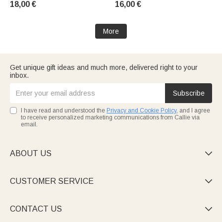
18,00 €
16,00 €
et l'épouse.
More
Get unique gift ideas and much more, delivered right to your
inbox.
Subscribe
I have read and understood the
Privacy and Cookie Policy
, and I agree
to receive personalized marketing communications from Callie via
email.
ABOUT US

CUSTOMER SERVICE

CONTACT US
