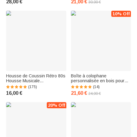
28,00 €
21,00 €
30,00 €
pour la famille et les amis
10% Off
Housse de Coussin Rétro 80s
Boîte à colophane
Housse Musicale
personnalisée en bois pour
Personnalisée Mixtape
violon violoncelle alto basse
(175)
(14)
Cadeau Anniversaire
avec nom gravé Accessoires
16,00 €
21,60 €
24,00 €
Emménagement pour Amateur
de violon Cadeau pour
de Musique
violoniste musicien profes
20% Off