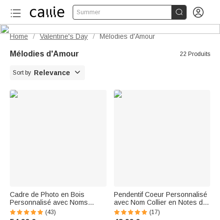


Summer
Home
Valentine's Day
Mélodies d'Amour
/
/
Mélodies d'Amour
22 Produits

Relevance
Sort by
Cadre de Photo en Bois
Pendentif Coeur Personnalisé
Personnalisé avec Noms
avec Nom Collier en Notes de
Numéro Titre de Chanson
Musique à Clef de Sol avec
(43)
(17)
Accessoire Style Lecteur de
Pierre de Naissance Cadeau