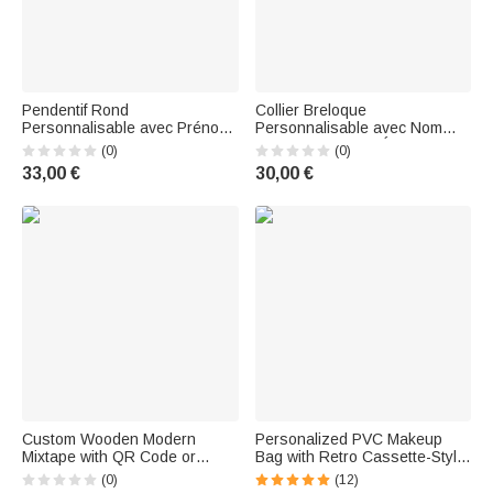
Pendentif Rond
Collier Breloque
Personnalisable avec Prénom
Personnalisable avec Nom
Collier de Clef de Sol Clé de
Pendentif Guitare Électrique
(0)
(0)
Piano Note de Musique
Rock Musique Cadeau pour
33,00 €
30,00 €
Cadeau pour Professeur
Guitariste Musicien
Pianiste
Custom Wooden Modern
Personalized PVC Makeup
Mixtape with QR Code or
Bag with Retro Cassette-Style
Spotify Link for a 5th
Text—Birthday Gift for Music
(0)
(12)
Anniversary—A Gift for Music
Lovers and Travelers