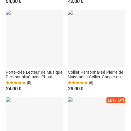
54,00 €
42,00 €
Disque Cadeau Saint-Valentin
Anniversaire Fête des Mères
Mariage pour Couple
pour Femme
Porte-clés Lecteur de Musique
Collier Personnalisé Pierre de
Personnalisé avec Photo
Naissance Collier Couple en
Texte et Nom en Code Morse
Note Musicale Cadeau de
(5)
(6)
Cadeau d'Anniversaire pour
Saint-Valentin Anniversaire
24,00 €
26,00 €
Lui Elle
pour Couple
10% Off