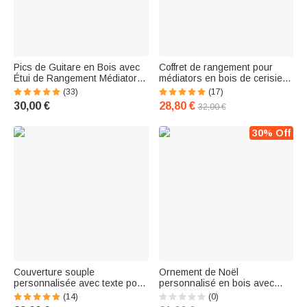
Pics de Guitare en Bois avec
Coffret de rangement pour
Étui de Rangement Médiator
médiators en bois de cerisier
Personnalisé avec Photo
avec 1-5 médiators Cadeau
(33)
(17)
Texte Cadeau pour Joueur de
d'anniversaire pour joueur de
30,00 €
28,80 €
32,00 €
Guitare Musicien Cadeau
guitare musicien
d'Anniversaire
30% Off
Couverture souple
Ornement de Noël
personnalisée avec texte pour
personnalisé en bois avec
mélanges de cassettes
cassette de musique rétro
(14)
(0)
Cadeau pour mélomanes
Décoration de l'arbre de Noël