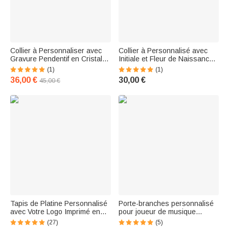
Collier à Personnaliser avec
Collier à Personnalisé avec
Gravure Pendentif en Cristal
Initiale et Fleur de Naissance
Breloque Guitare Cadeau
Pendentif avec Fleur et
(1)
(1)
Anniversaire pour Musicien
Notation Musicale Cadeau
36,00 €
30,00 €
45,00 €
Anniversaire Fête des Mères
pour Maman
Tapis de Platine Personnalisé
Porte-branches personnalisé
avec Votre Logo Imprimé en
pour joueur de musique
Quadrichromie Cadeau
Cadeau pour joueur de guitare
(27)
(5)
Anniversaire pour les
Idée de cadeau d'anniversaire