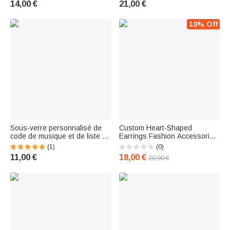
14,00 €
21,00 €
Musiciens Amateurs de Vinyle
pour musicien
10% Off
Sous-verre personnalisé de
Custom Heart-Shaped
code de musique et de liste de
Earrings Fashion Accessories
lecture
Concert Tour Birthday Gift for
(1)
(0)
Music Lovers
11,00 €
18,00 €
20,00 €