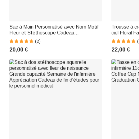
Sac à Main Personnalisé avec Nom Motif
Trousse à cr
Fleur et Stéthoscope Cadeau
ciel Floral F
Anniversaire pour Infirmier(e) Étudiant(e)
Case Pouch 
(2)
(
en Médecine
School Gift f
20,00 €
22,00 €