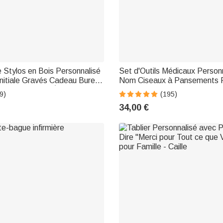
 Stylos en Bois Personnalisé
Set d'Outils Médicaux Person
nitiale Gravés Cadeau Bureau
Nom Ciseaux à Pansements 
Diplômes pour Étudiant
Ciseaux à Suture Cadeau pour
9)
(195)
Médecin
Étudiant
34,00 €