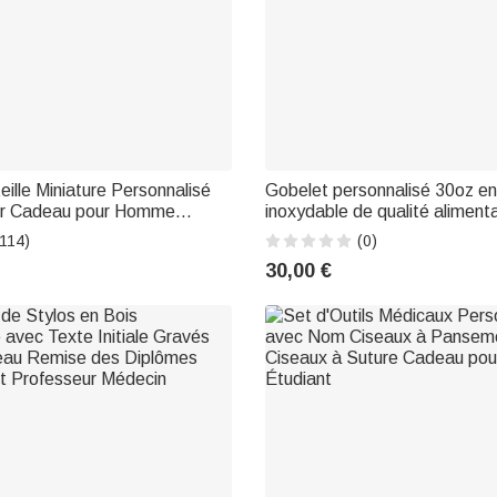
ille Miniature Personnalisé
Gobelet personnalisé 30oz en
er Cadeau pour Homme
inoxydable de qualité alimenta
e
infirmière Semaine de l'infirm
(114)
(0)
du médecin Cadeau pour le p
30,00 €