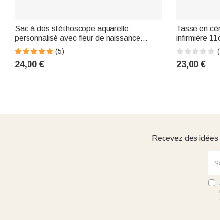
Sac à dos stéthoscope aquarelle
Tasse en cé
personnalisé avec fleur de naissance
infirmière 1
Grande capacité Semaine de l'infirmière
Coffee Cup 
(5)
(
Appréciation Cadeau de fin d'études pour
Graduation G
24,00 €
23,00 €
le personnel médical
Recevez des idées d