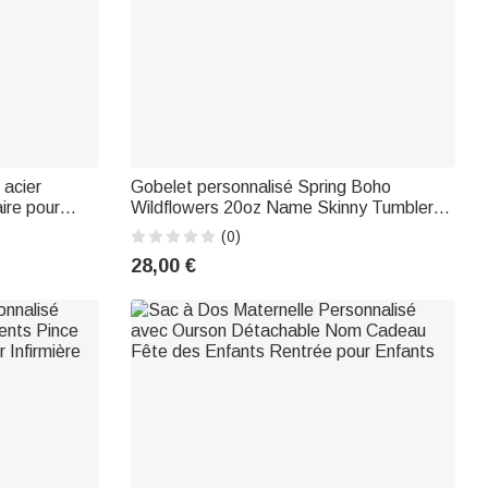
 acier
Gobelet personnalisé Spring Boho
ire pour
Wildflowers 20oz Name Skinny Tumbler
ière Journée
avec paille et brosse Cadeau
(0)
ersonn
d'appréciation pour professeur
28,00 €