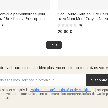
ramique personnalisée pour
Sac Fourre-Tout en Jute Pers
1oz 15oz Funny Prescription
avec Nom Motif Crayon Noeud
Nurse Week Appreciation
Rose Sac de Grande Capaci
0)
(0)
ift for Doctor Nurse
Remerciement Rentrée pour 
20,00 €
Plus
e cadeaux uniques et bien plus encore, directement dans votre
S'abonne
J’ai lu et compris la
Politique de confidentialité et de cookies
et j’accept
recevoir des communications commerciales personnalisées de Callie p
e-mail.