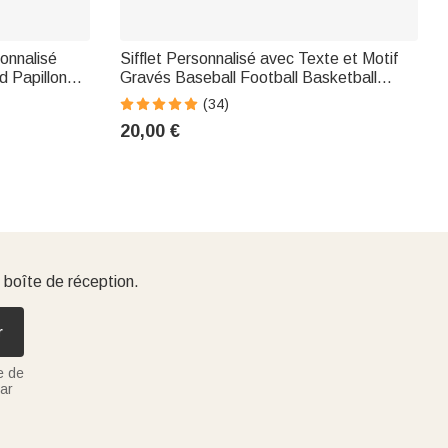
onnalisé
Sifflet Personnalisé avec Texte et Motif
 Papillon
Gravés Baseball Football Basketball
té Cadeau
Symbol Sifflet avec Cordon Cadeau Sport
(34)
Enseignant
École pour Entraîneur Sportif
20,00 €
 boîte de réception.
r
e de
ar