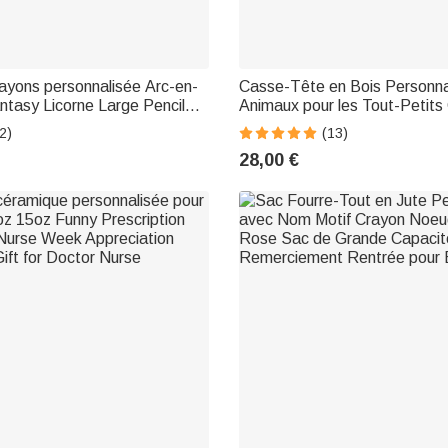
ayons personnalisée Arc-en-
Casse-Tête en Bois Personna
antasy Licorne Large Pencil
Animaux pour les Tout-Petit
with Name Birthday Back to
Chambre d'Enfant Bébé
2)
(13)
or Girls
28,00 €