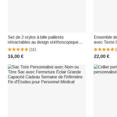
Set de 2 stylos à bille pailletés
Ensemble de
rétractables au design stéthoscopique
avec Texte I
avec nom Cadeau d'appréciation de la
Remise des 
(11)
(
semaine de l'infirmière pour infirmière
Professeur 
16,00 €
22,00 €
médecin personnel médical