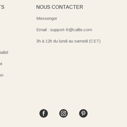
TS
NOUS CONTACTER
Messenger
Email : support-fr@callie.com
3h à 12h du lundi au samedi (CET)
alité
nt
on