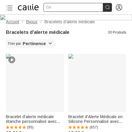


Été
Accueil
Bijoux
Bracelets d'alerte médicale
/
/
Bracelets d'alerte médicale
30 Produits

Pertinence
Trier par
Bracelet d'alerte médicale
Bracelet d'Alerte Médicale en
étanche personnalisé avec
Silicone Personnalisé avec
symbole médical et nom -
Étiquette d'Identification en
(95)
(657)
Cadeau de voyage à porter au
Acier Inoxydable Bracelet