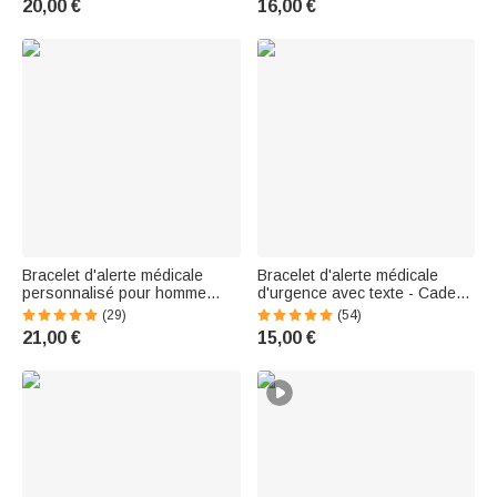
20,00 €
16,00 €
Autisme
Cadeau d'urgence pour les
personnes allergiques, pour
adultes et enfants
Bracelet d'alerte médicale
Bracelet d'alerte médicale
personnalisé pour homme
d'urgence avec texte - Cadeau
avec texte gravé Cadeau
de premier secours pour
(29)
(54)
d'anniversaire pour patient
hommes et femmes
21,00 €
15,00 €
épileptique diabétique
allergique