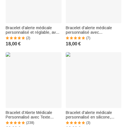
Bracelet d'alerte médicale
Bracelet d'alerte médicale
personnalisé et réglable, avec
personnalisé avec
cordon, code QR, pierre de
informations médicales
(2)
(7)
naissance et message
gravées – Cadeau d'urgence
18,00 €
18,00 €
personnalisé – Cadeau
et de premiers secours pour
d'urgence pour les personnes
femmes
souffrant de diabète,
d'allergies ou d'épil
Bracelet d'Alerte Médicale
Bracelet d'alerte médicale
Personnalisé avec Texte
personnalisé en silicone,
Gravé Cadeau Anniversaire
multicolore, réglable et
(238)
(3)
pour Diabète Allergie Epilepsie
étanche, avec texte gravé