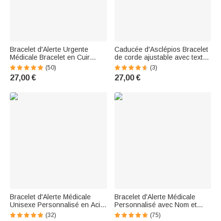
Bracelet d'Alerte Urgente
Caducée d'Asclépios Bracelet
Médicale Bracelet en Cuir
de corde ajustable avec texte
Réglable Personnalisé avec
gravé pour la protection de la
(50)
(3)
Texte Gravé Cadeau pour
vie privée Cadeau pour
27,00 €
27,00 €
Homme Femme
femmes hommes
Bracelet d'Alerte Médicale
Bracelet d'Alerte Médicale
Unisexe Personnalisé en Acier
Personnalisé avec Nom et
Inoxydable avec Messages
Texte Gravés Bracelet en
(32)
(75)
Gravés Cadeau d'Anniversaire
Pierre Cadeau pour Famille