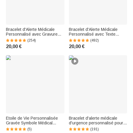
Bracelet d'Alerte Médicale
Bracelet d'Alerte Médicale
Personnalisé avec Gravure
Personnalisé avec Texte
Bracelet Réglable en Silicone
Gravé et 1-10 Anneaux
(254)
(492)
Cadeau Retour à l'École pour
Cadeau de Survie d'Urgence
20,00 €
20,00 €
Enfant
pour Homme et Femme
Etoile de Vie Personnalisée
Bracelet d'alerte médicale
Gravée Symbole Médical
d'urgence personnalisé pour
Alerte Urgence Bracelet ID
homme avec texte Cadeau
(5)
(191)
avec Texte Cadeau pour
pour les patients épileptiques