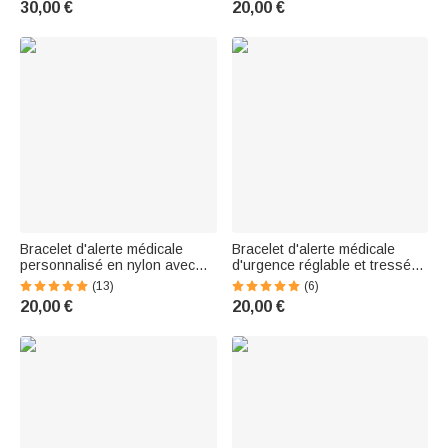
30,00 €
20,00 €
Famille Ami diabétique Allergie
diabétiques allergiques
Autisme
Bracelet d'alerte médicale
Bracelet d'alerte médicale
personnalisé en nylon avec
d'urgence réglable et tressé
texte à porter au quotidien
avec étoile de vie et texte
(13)
(6)
Cadeau de premier secours
gravé Cadeau pour les
20,00 €
20,00 €
pour hommes femmes
enfants allergiques et autistes