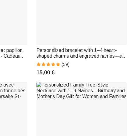
et papillon
Personalized bracelet with 1–4 heart-
s - Cadeau
shaped charms and engraved names—a
wedding or birthday gift for her
(59)
15,00 €