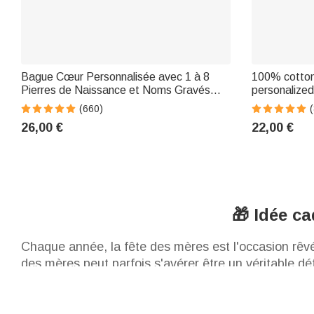
Bague Cœur Personnalisée avec 1 à 8
100% cotton 
Pierres de Naissance et Noms Gravés
personalized
Bijou de Famille Cadeau Anniversaire Fête
design - Mot
(660)
(
des Mères pour Femme
and her new
26,00 €
22,00 €
🎁 Idée ca
Chaque année, la fête des mères est l'occasion rêvée
des mères peut parfois s'avérer être un véritable dé
unique pour dénicher l'idee cadeau fete des meres q
vous avez pris le temps de créer une attention spéc
✨ À chaque maman son cadeau unique