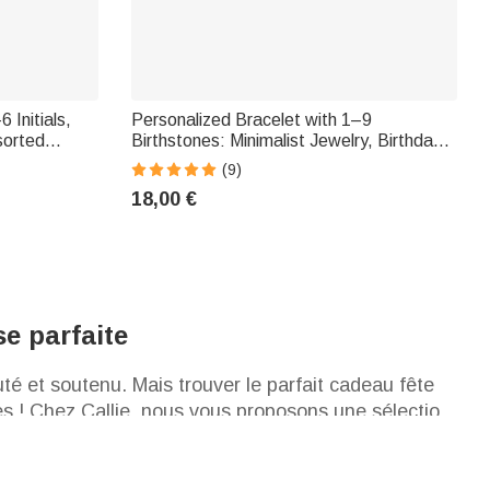
 Initials,
Personalized Bracelet with 1–9
sorted
Birthstones: Minimalist Jewelry, Birthday
ine's Day
Gift for Women
(9)
18,00 €
se parfaite
té et soutenu. Mais trouver le parfait cadeau fête
res ! Chez Callie, nous vous proposons une sélection
aman, c'est la plus belle façon de lui prouver que