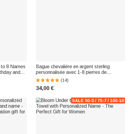
1 to 8 Names
Bague chevalière en argent sterling
rthday and
personnalisée avec 1-8 pierres de
naissance dans arbre généalogique -
(14)
Cadeau anniversaire fête de Mère pour
34,00 €
maman
SALE 50-5 / 75-7 / 100-10