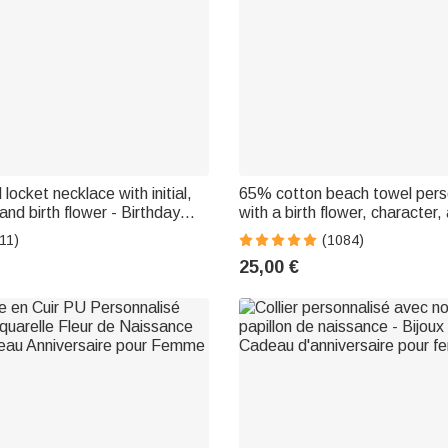
locket necklace with initial,
65% cotton beach towel pers
and birth flower - Birthday
with a birth flower, character
 Day gift for women
Soft, quick-drying fabric - Vaca
11)
(1084)
women
25,00 €