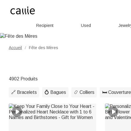
Recipient
Used
Jewelr
Accueil
Fête des Mères
/
4902 Produits
🔗 Bracelets
💍 Bagues
📿 Colliers
🛏️ Couvertur