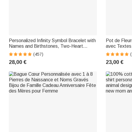
Personalized Infinity Symbol Bracelet with
Pot de Fleu
Names and Birthstones, Two-Heart
avec Textes 
Design—Birthday and Mother's Day Gift
en Bambou 
(457)
(
for Women
Anniversair
28,00 €
23,00 €