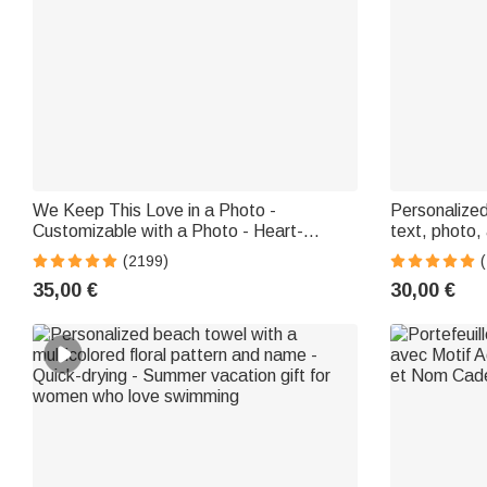
We Keep This Love in a Photo -
Personalized 
Customizable with a Photo - Heart-
text, photo, 
Shaped Necklace
and Mother's
(2199)
(
35,00 €
30,00 €