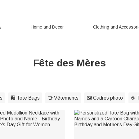
y
Home and Decor
Clothing and Accessor
Fête des Mères
es
🛍️ Tote Bags
👕 Vêtements
🖼️ Cadres photo
☕ T