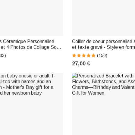
rs Céramique Personnalisé
Collier de coeur personnalisé
et 4 Photos de Collage Socle
et texte gravé - Style en form
Cadeau Fête des Mères
d'ange - Cadeau d'anniversair
33)
(150)
e pour Maman Mamie Famille
Valentin pour femme
27,00 €