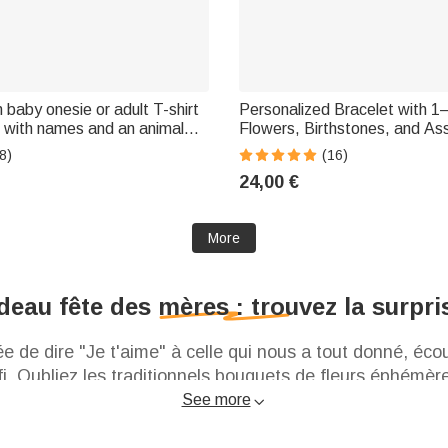
baby onesie or adult T-shirt
Personalized Bracelet with 1–6
 with names and an animal
Flowers, Birthstones, and As
her's Day gift for a new mom
Charms—Birthday and Valent
8)
(16)
born baby
Gift for Women
24,00 €
More
deau fête des mères : trouvez la surpri
 de dire "Je t'aime" à celle qui nous a tout donné, écou
fi. Oubliez les traditionnels bouquets de fleurs éphémè
ui fera fondre son cœur. Offrir un cadeau personnalisé m
See more

ialement pour elle.