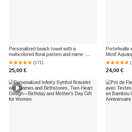
Personalized beach towel with a
Portefeuille
multicolored floral pattern and name -
Motif Aquare
Quick-drying - Summer vacation gift for
Nom Cadeau 
(171)
women who love swimming
25,00 €
24,00 €