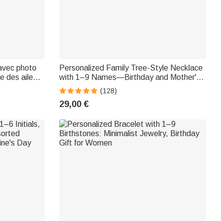
 avec photo
Personalized Family Tree-Style Necklace
e des ailes
with 1–9 Names—Birthday and Mother's
e St-
Day Gift for Women and Families
(128)
29,00 €