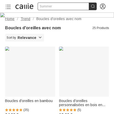


Summer
Home
Trend
Boucles d'oreilles avec nom
/
/
Boucles d'oreilles avec nom
25 Products

Relevance
Sort by
Boucles d'oreilles en bambou
Boucles d'oreilles
personnalisées en bois en
forme de coeur avec texte
(35)
(5)
Cadeau d'équipe pour les