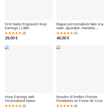
First Name Engraved Hoop
Bague personnalisée faite à la
Earrings | Callie
main, ajustable, martelée,
polie miroir, pour le pouce.
(3)
(2)
29,00 €
40,00 €
Hoop Earrings with
Boucles d'Oreilles Prénom
Personalized Name
Pendantes en Forme de Croix
(2)
(6)