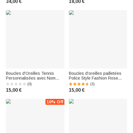
34,00 €
18,00 €
femmes, les filles et les fans
de football
Boucles d'Oreilles Tennis
Boucles d'oreilles pailletées
Personnalisées avec Nom
Police Style Fashion Rose
Bijoux en Bois Cadeau
Acrylique avec Nom Cadeau
(0)
(3)
Anniversaire pour Femme Fille
pour Elle
15,00 €
15,00 €
Amoureuse de Tennis
10% Off