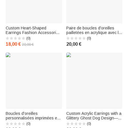
Custom Heart-Shaped
Paire de boucles d'oreilles
Earrings Fashion Accessories
pailletées en acrylique avec le
Concert Tour Birthday Gift for
nom de l'enseignant Cadeau
(0)
(0)
Music Lovers
de remerciement pour
18,00 €
20,00 €
20,00 €
l'enseignant ou l'éducateur
Boucles d'oreilles
Custom Acrylic Earrings with a
personnalisées imprimées en
Glittery Ghost Dog Design—A
3D Boucles d'oreilles
Birthday Gift for Dog Lovers
(0)
(0)
Cheerleader Mégaphone avec