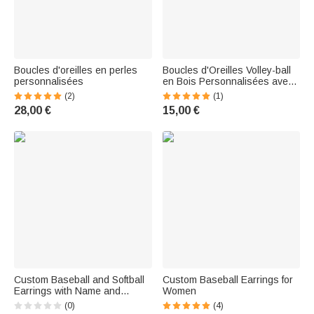
Boucles d'oreilles en perles
Boucles d'Oreilles Volley-ball
personnalisées
en Bois Personnalisées avec
Nom et Numéro Cadeau
(2)
(1)
Anniversaire pour Amateur de
28,00 €
15,00 €
Volley-ball
Custom Baseball and Softball
Custom Baseball Earrings for
Earrings with Name and
Women
Number.
(0)
(4)