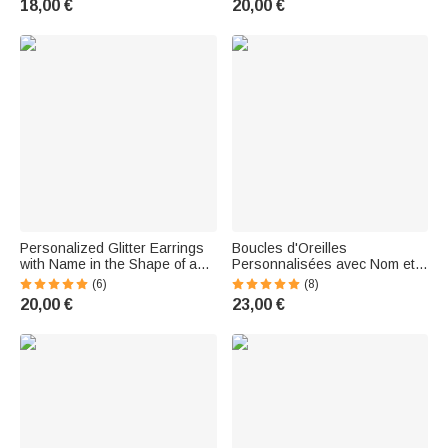
18,00 €
20,00 €
nom Cadeau d'anniversaire et
de Noël pour les passionn
Personalized Glitter Earrings
Boucles d'Oreilles
with Name in the Shape of a
Personnalisées avec Nom et
Pencil and Notebook—A
Couronne Fleurs de
(6)
(8)
Thank-You Gift for Teachers
Naissance Cadeau
20,00 €
23,00 €
for the Start of the School Year
Anniversaire Fête Mariage
pour Femme