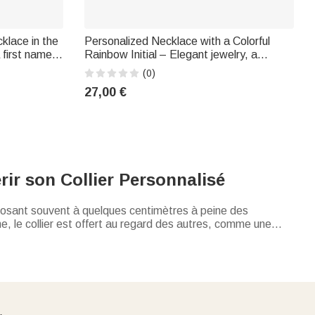
klace in the
Personalized Necklace with a Colorful
 first name –
Rainbow Initial – Elegant jewelry, a
 thank-you
birthday or special occasion gift for a girl
(0)
d for medical
or woman
27,00 €
rir son Collier Personnalisé
 reposant souvent à quelques centimètres à peine des
, le collier est offert au regard des autres, comme une
ter une histoire. Mais aujourd'hui, nous allons plus loin. Avec
venirs, vos amours et vos espoirs. Qu'il s'agisse d'un
ivers où l'élégance rencontre l'émotion.
init toute notre vie. C'est pourquoi les
colliers personnalisés
re minimaliste sur une barre en or, ou découpé dans un style
. Des pendentifs qui s'ouvrent pour révéler une gravure,