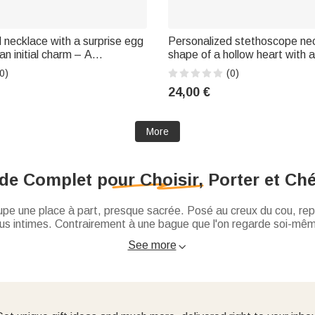
 necklace with a surprise egg
Personalized stethoscope nec
n initial charm – A
shape of a hollow heart with a
 piece of jewelry, perfect as
Elegant jewelry – Birthday or
0)
(0)
holiday gift for her
gift for Nurses Week, intende
24,00 €
staff
More
de Complet pour Choisir, Porter et Ché
er occupe une place à part, presque sacrée. Posé au creux du cou,
lus intimes. Contrairement à une bague que l'on regarde soi-même
 que l'on sent contre sa peau.
 familiales les plus anciennes, le collier a toujours servi à racon
See more

lement de porter du métal et des pierres, mais de porter vos sou
nel pour affirmer votre style, laissez-moi vous guider dans cet un
cadeau que l'on reçoit à la naissance, et c'est celui qui nous déf
ttres cursives délicates façon "Carrie Bradshaw", gravé de maniè
us voyons émerger une tendance magnifique aux messages secrets