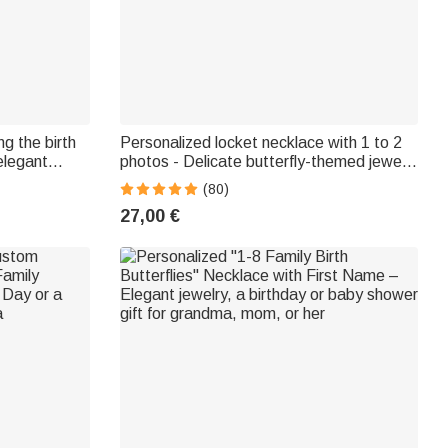
g the birth
Personalized locket necklace with 1 to 2
elegant
photos - Delicate butterfly-themed jewelry
wear, a
- Birthday and Mother's Day gifts for
(80)
rlfriends
women
27,00 €