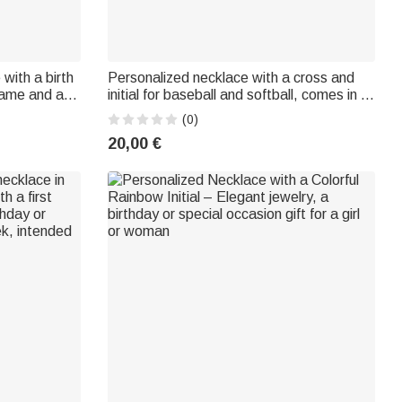
 with a birth
Personalized necklace with a cross and
 name and a
initial for baseball and softball, comes in a
f jewelry,
gift box: a birthday gift or a gift for a
(0)
or wedding
game, perfect for Christian sports fans
20,00 €