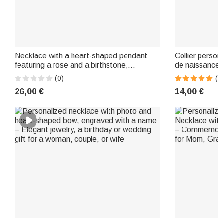
Necklace with a heart-shaped pendant
Collier pers
featuring a rose and a birthstone,
de naissance
personalized with a first name – An
d'anniversai
(0)
elegant piece of jewelry, perfect as a
26,00 €
14,00 €
birthday or wedding gift for women and
girls