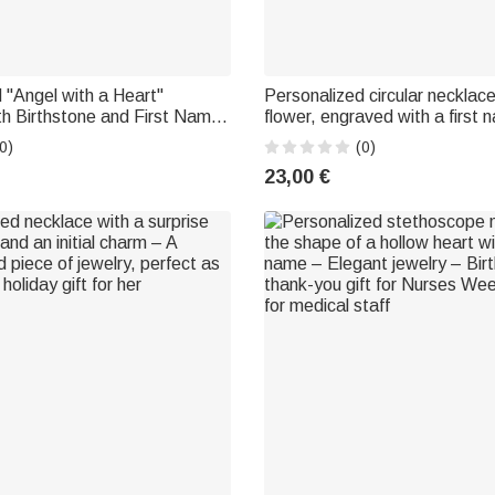
 "Angel with a Heart"
Personalized circular necklace
h Birthstone and First Name
flower, engraved with a first
tive Jewelry – Birthday Gift
message – An elegant piece o
0)
(0)
andmother, or a Woman
perfect as a Valentine's Day 
23,00 €
anniversary gift for her