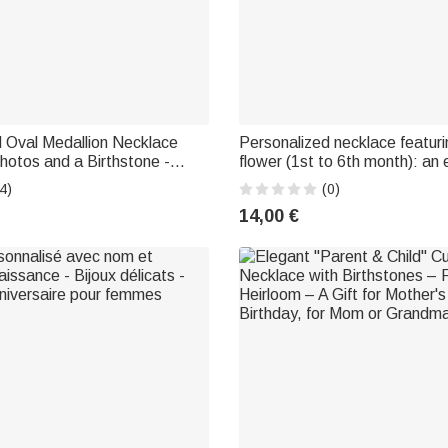
 Oval Medallion Necklace
Personalized necklace featurin
Photos and a Birthstone -
flower (1st to 6th month): an 
ve Birthday Gift for Women
piece of jewelry for everyday 
4)
(0)
birthday gift for women and gi
14,00 €