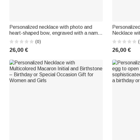
Personalized necklace with photo and
Personalized
heart-shaped bow, engraved with a name
Necklace wit
– Elegant jewelry, a birthday or wedding
– Commemora
(0)
(
gift for a woman, couple, or wife
for Mom, Gr
26,00 €
26,00 €