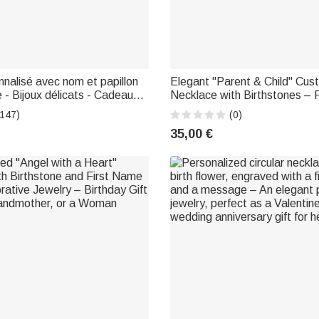
onnalisé avec nom et papillon
Elegant "Parent & Child" Cus
 - Bijoux délicats - Cadeau
Necklace with Birthstones – 
re pour femmes
Heirloom – A Gift for Mother'
(147)
(0)
Birthday, for Mom or Grandm
35,00 €