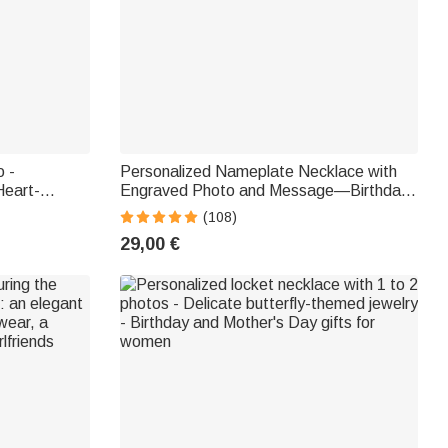
o -
Personalized Nameplate Necklace with
Heart-
Engraved Photo and Message—Birthday,
Father's Day, and Mother's Day Gift for
(108)
Family and Parents
29,00 €