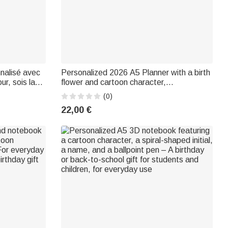
nnalisé avec
Personalized 2026 A5 Planner with a birth
ur, sois la
flower and cartoon character,
 Cadeau
personalized name, and weekly and
(0)
un
monthly planning pages – Birthday gift for
22,00 €
tien
a friend, to be used at the