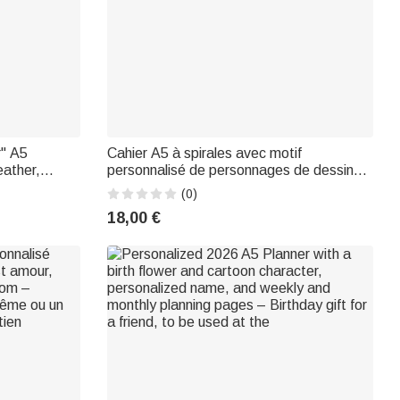
r" A5
Cahier A5 à spirales avec motif
eather,
personnalisé de personnages de dessins
l design and
animés anthropomorphes, avec prénom et
(0)
, farewell,
initiale – Pour un usage quotidien, cadeau
18,00 €
etiring friend
d'anniversaire ou pour la Journée des
enseignan