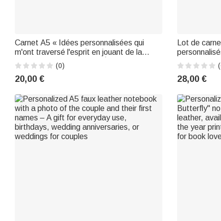
Carnet A5 « Idées personnalisées qui
Lot de carne
m'ont traversé l'esprit en jouant de la
personnalisé
guitare », avec prénom – À usage
personnage 
(0)
(
quotidien, cadeau d'anniversaire pour
prénom et no
20,00 €
28,00 €
guitaristes et amateurs de guitare
Cadeau de re
des ens