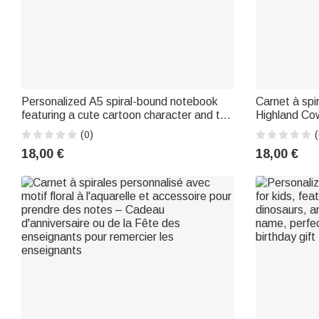
Personalized A5 spiral-bound notebook
Carnet à spi
featuring a cute cartoon character and the
Highland Cow
child's first name – A birthday gift for
de balle, a
(0)
(
boys, girls, and children, perfect for
d'anniversai
18,00 €
18,00 €
everyday use
destiné aux 
étudiants et