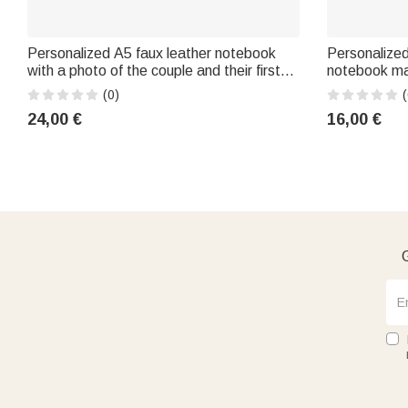
Personalized A5 faux leather notebook
Personalized
with a photo of the couple and their first
notebook mad
names – A gift for everyday use,
available in 
(0)
(
birthdays, wedding anniversaries, or
printed on it
24,00 €
16,00 €
weddings for couples
lovers, book
G