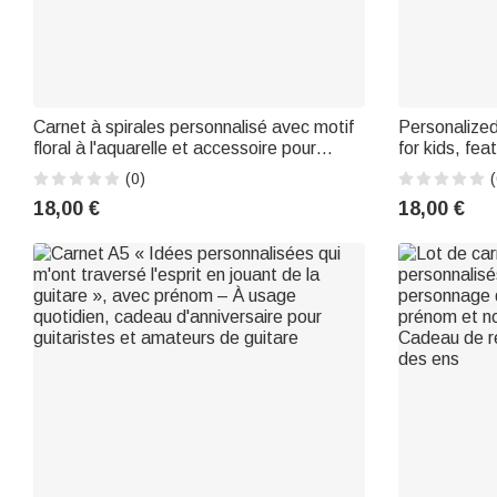
Carnet à spirales personnalisé avec motif
Personalize
floral à l'aquarelle et accessoire pour
for kids, fea
prendre des notes – Cadeau
dinosaurs, an
(0)
(
d'anniversaire ou de la Fête des
name, perfec
18,00 €
18,00 €
enseignants pour remercier les
birthday gift 
enseignants