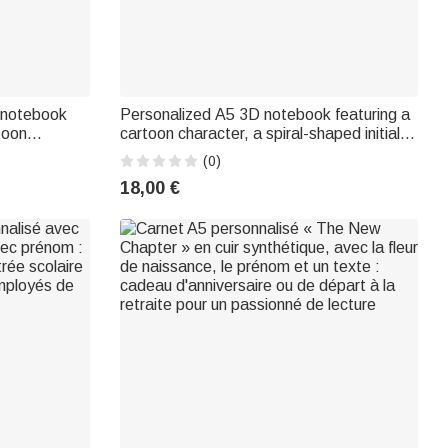
 notebook
Personalized A5 3D notebook featuring a
toon
cartoon character, a spiral-shaped initial, a
For everyday
name, and a ballpoint pen – A birthday or
(0)
irthday gift
back-to-school gift for students and
18,00 €
children, for everyday use