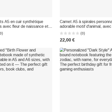
ts A5 en cuir synthétique
Carnet A5 à spirales personna
s avec fleur de naissance et
adorable motif d'animal, avec
de dessin animé, comportant
cadeau d'anniversaire, de rent
0)
(0)
m de famille au dos –
ou pour les étudiants et les 
22,00 €
ntrée scolaire et de la Fête
bureau