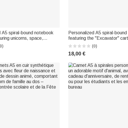
d A5 spiral-bound notebook
Personalized A5 spiral-bound
turing unicorns, space,
featuring the "Excavator" car
d cartoons, with their first
character and a first name – 
0)
(0)
t as a back-to-school or
use, back-to-school, or as a b
18,00 €
for
for boys and girls