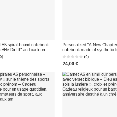
d A5 spiral-bound notebook
Personalized "A New Chapte
he/He Did It" and cartoon
notebook made of synthetic l
120 lined pages – Graduation
featuring a heart-shaped flora
0)
(0)
aduating student
engraved name – A retirement
24,00 €
or career transition gift for a r