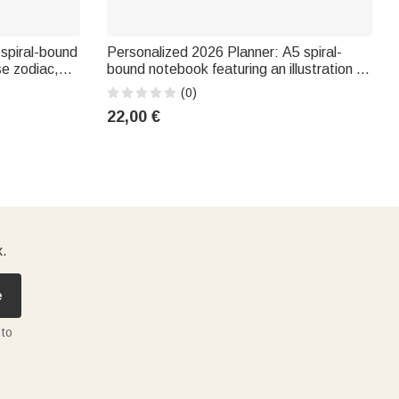
 spiral-bound
Personalized 2026 Planner: A5 spiral-
se zodiac,
bound notebook featuring an illustration of
– The
a little girl reading, with weekly and
(0)
nds and gaming
monthly planning pages – Birthday or N
22,00 €
gift
x.
e
 to