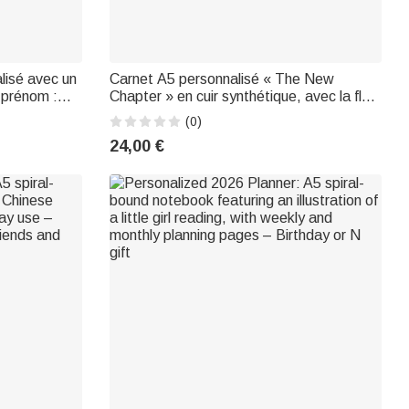
lisé avec un
Carnet A5 personnalisé « The New
 prénom :
Chapter » en cuir synthétique, avec la fleur
rée scolaire
de naissance, le prénom et un texte :
(0)
employés de
cadeau d'anniversaire ou de départ à la
24,00 €
retraite pour un passionné de lecture