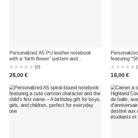
Personalized A5 PU leather notebook
Personalize
with a “birth flower” pattern and
featuring "S
pearlescent finish, engraved name, pen,
characters, 
(0)
(
and gift box: a thank-you birthday gift for
gift for a gr
28,00 €
18,00 €
teachers and colleagues