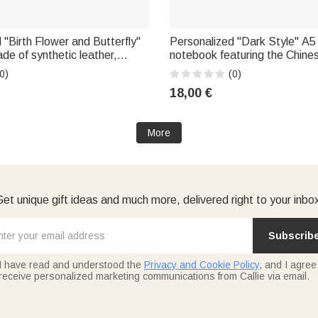
 "Birth Flower and Butterfly"
Personalized "Dark Style" A5
e of synthetic leather,
notebook featuring the Chine
A5 and A6 sizes, with the year
with name, for everyday use 
0)
(0)
 — The perfect gift for book
perfect birthday gift for frie
18,00 €
 clubs, and
enthusiasts
More
et unique gift ideas and much more, delivered right to your inbo
Subscrib
I have read and understood the
Privacy and Cookie Policy
, and I agree
receive personalized marketing communications from Callie via email.