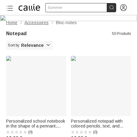


Summer
Home
Accessoires
Bloc-notes
/
/
Notepad
50 Produits

Relevance
Sort by
Personalized school notebook
Personalized notepad with
in the shape of a pennant,
colored pencils, text, and
50/100 pages, with name and
40/80 pages – For everyday
(0)
(0)
text, for everyday use – Back-
use, back-to-school, or