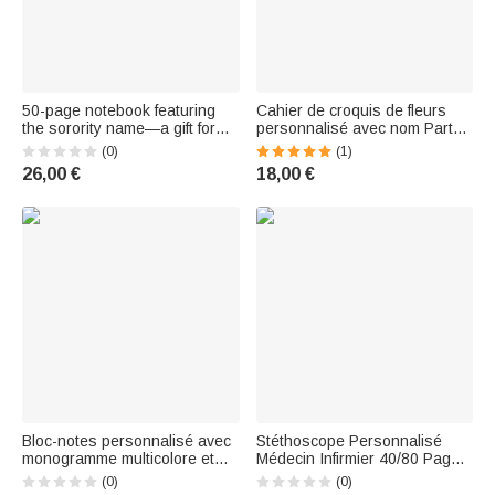
50-page notebook featuring
Cahier de croquis de fleurs
the sorority name—a gift for
personnalisé avec nom Party
girls | Callie × Affinity Licensing
Favor Birthday Back to School
(0)
(1)
Gift for Girls
26,00 €
18,00 €
Bloc-notes personnalisé avec
Stéthoscope Personnalisé
monogramme multicolore et
Médecin Infirmier 40/80 Pages
40/80 pages Cadeau
Bloc-notes avec Profession et
(0)
(0)
d'appréciation pour la rentrée
Nom Semaine de l'Infirmière