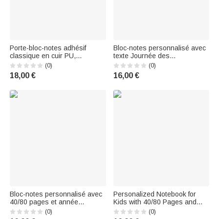
Porte-bloc-notes adhésif
Bloc-notes personnalisé avec
classique en cuir PU,
texte Journée des
personnalisé avec la fleur de
enseignants Appréciation de
(0)
(0)
naissance multicolore et le
l'école Cadeau de saison pour
18,00 €
16,00 €
prénom, organiseur de bureau
l'enseignant
– Cadeau d'anniversaire pour
le bureau, pour collègues et
amis
Bloc-notes personnalisé avec
Personalized Notebook for
40/80 pages et année
Kids with 40/80 Pages and
Utilisation quotidienne Cadeau
Name | Everyday Use | Back to
(0)
(0)
de fin d'études Cadeau pour
School | Birthday Gift for Kids |