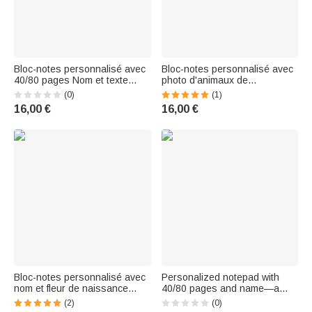
Bloc-notes personnalisé avec
Bloc-notes personnalisé avec
40/80 pages Nom et texte
photo d'animaux de
Agenda quotidien Cadeau
compagnie, style aquarelle,
(0)
(1)
d'anniversaire pour filles
40/80 pages et texte Cadeau
16,00 €
16,00 €
Étudiants
d'anniversaire pour l'amoureux
des animaux de compagnie
Bloc-notes personnalisé avec
Personalized notepad with
nom et fleur de naissance
40/80 pages and name—a
Fournitures de papeterie
back-to-school appreciation
(2)
(0)
Journée des enseignants
gift for book lovers, friends,