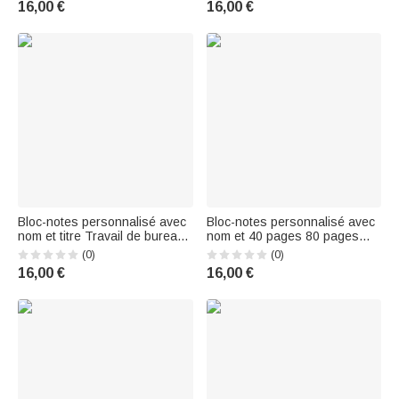
16,00 €
16,00 €
Cadeau d'anniversaire pour la
and students
famille, les amis et les
amoureux des livres
Bloc-notes personnalisé avec
Bloc-notes personnalisé avec
nom et titre Travail de bureau
nom et 40 pages 80 pages
Liste de choses à faire
Retour à l'école Cadeau
(0)
(0)
Papeterie Appréciation
d'anniversaire pour
16,00 €
16,00 €
Cadeau d'anniversaire pour
enseignants Éducateurs
propriétaires de chiens
Employés de bureau