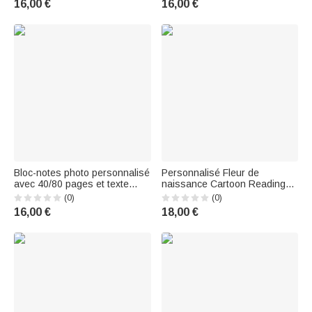
16,00 €
16,00 €
étudiants Diplômés
Students
Bloc-notes photo personnalisé
Personnalisé Fleur de
avec 40/80 pages et texte
naissance Cartoon Reading
Cadeau de fin d'études pour
Character PU Leather Classic
(0)
(0)
enseignant masculin
Sticky Notepad Holder with
16,00 €
18,00 €
Name Desk Organizer
Birthday Gift for Book Lovers