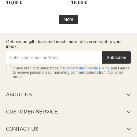
16,00 €
16,00 €
scolaire pour les étudiants et
Cadeau d'Appréciation pour
les collègues
Médecin Infirmier Personnel
Médical
More
Get unique gift ideas and much more, delivered right to your
inbox.
Subscribe
I have read and understood the
Privacy and Cookie Policy
, and I agree
to receive personalized marketing communications from Callie via
email.
ABOUT US

CUSTOMER SERVICE

CONTACT US
