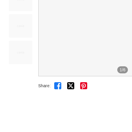
1
/
6


Share: