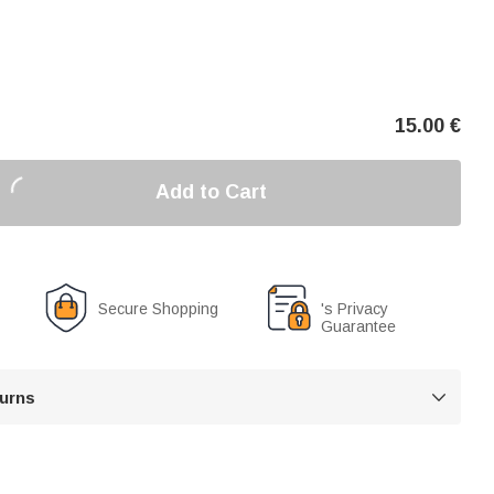
15.00
€
Add to Cart
Secure Shopping
's Privacy
Guarantee
turns
