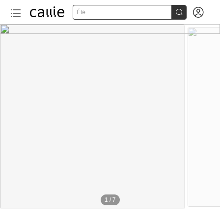


Été
1
/
7