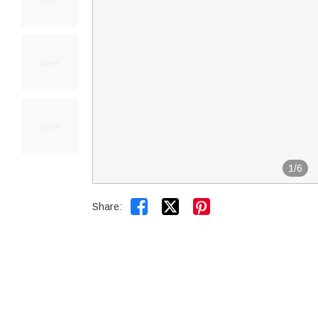
1
/
6


Share: