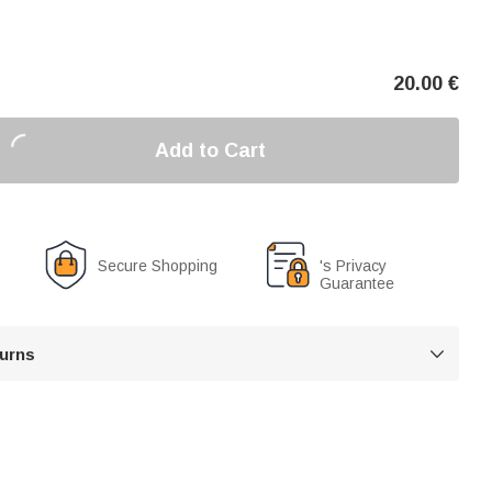
20.00
€
Add to Cart
Secure Shopping
's Privacy
Guarantee
turns
