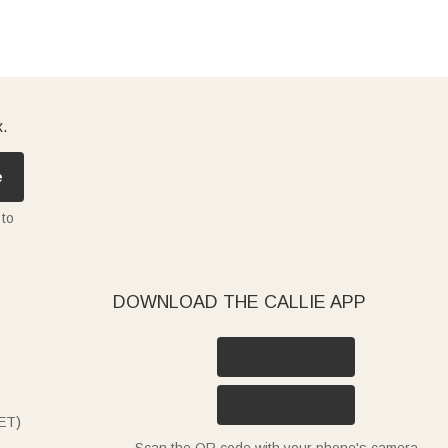
x.
e
 to
DOWNLOAD THE CALLIE APP
ET)