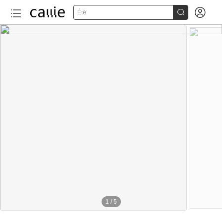


Été
1
/
5