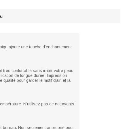
au
design ajoute une touche d'enchantement
t très confortable sans irriter votre peau
pplication de longue durée. Impression
qualité pour garder le motif clair, et la
température. N'utilisez pas de nettoyants
et bureau. Non seulement approprié pour