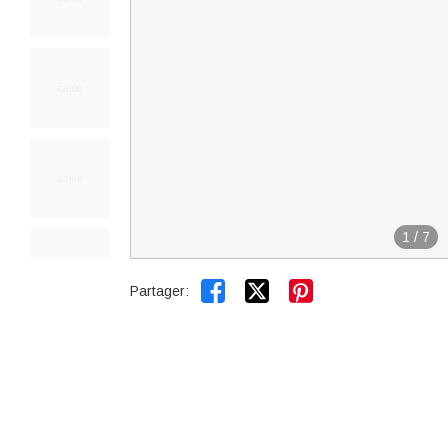
1
/
7


Partager: