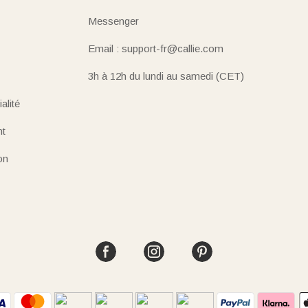
Messenger
Email : support-fr@callie.com
3h à 12h du lundi au samedi (CET)
alité
nt
on