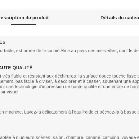
escription du produit
Détails du cade
LES
ortable, est ornée de l'imprimé Alice au pays des merveilles, dont le 
AUTE QUALITÉ
t très fiable et résistant aux déchirures, la surface douce touche lisse e
ssement, pas facile à diviser, à décolorer et à casser, soutenant une a
sant une technologie d'impression de haute qualité et une encre de haute 
sir visuel.
en machine. Lavez-la délicatement à l'eau froide et séchez-la à basse 
adaptée à plusieurs scènes, salon, chambre, canapé, camping, voyage 