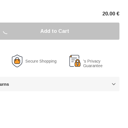
20.00
€
Add to Cart
Secure Shopping
's Privacy
Guarantee
turns
