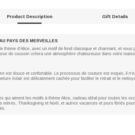
Product Description
Gift Details
 AU PAYS DES MERVEILLES
e thème d'Alice, avec un motif de fond classique et charmant, et vous
ousse de coussin créera une atmosphère chaleureuse dans votre maiso
re est douce et confortable. Le processus de couture est exquis, il n'est p
eture éclair est délicatement cachée pour faciliter le retrait et le nettoy
es qui aiment les motifs à thème Alice, cadeau idéal pour toutes les oc
des mères, Thanksgiving et Noël, et autres vacances et jours fériés pou
is.