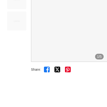
1
/
5


Share: