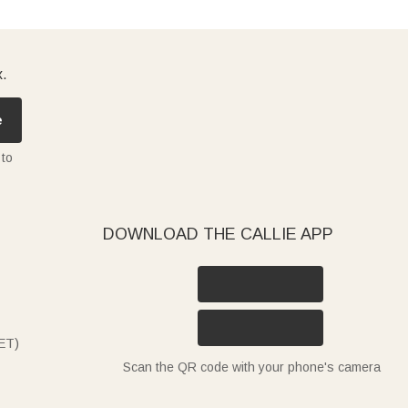
x.
e
 to
DOWNLOAD THE CALLIE APP
ET)
Scan the QR code with your phone's camera