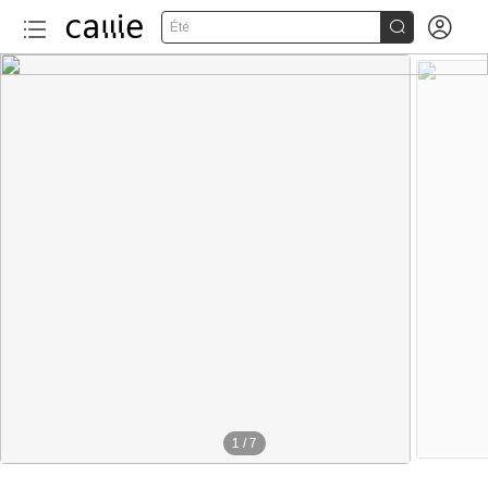


Été
1
/
7