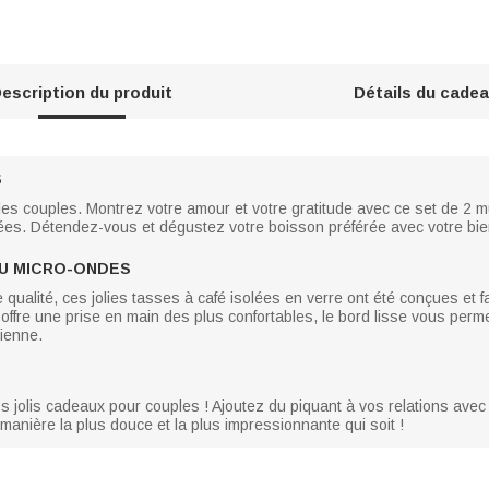
escription du produit
Détails du cade
S
les couples. Montrez votre amour et votre gratitude avec ce set de 2 
s. Détendez-vous et dégustez votre boisson préférée avec votre bie
AU MICRO-ONDES
 qualité, ces jolies tasses à café isolées en verre ont été conçues et
offre une prise en main des plus confortables, le bord lisse vous perme
dienne.
s jolis cadeaux pour couples ! Ajoutez du piquant à vos relations av
manière la plus douce et la plus impressionnante qui soit !