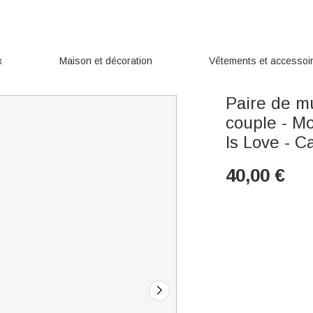
x
Maison et décoration
Vêtements et accessoi
Paire de m
couple - M
Is Love - C
40,00
€