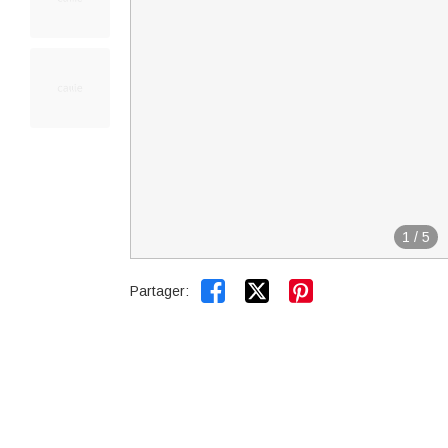
1
/
5


Partager: