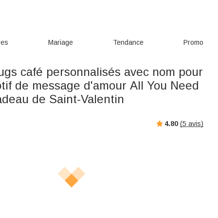
res
Mariage
Tendance
Promo
ugs café personnalisés avec nom pour
otif de message d'amour All You Need
adeau de Saint-Valentin
4.80
(
5
avis)