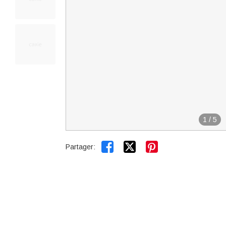
1
/
5


Partager: