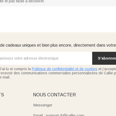
té et pas facile à décolorer.
e cadeaux uniques et bien plus encore, directement dans votre
S'abonne
J’ai lu et compris la
Politique de confidentialité et de cookies
et j’accept
recevoir des communications commerciales personnalisées de Callie p
e-mail.
TS
NOUS CONTACTER
Messenger
Email : support-fr@callie.com