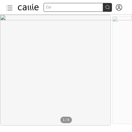


Été
1
/
6