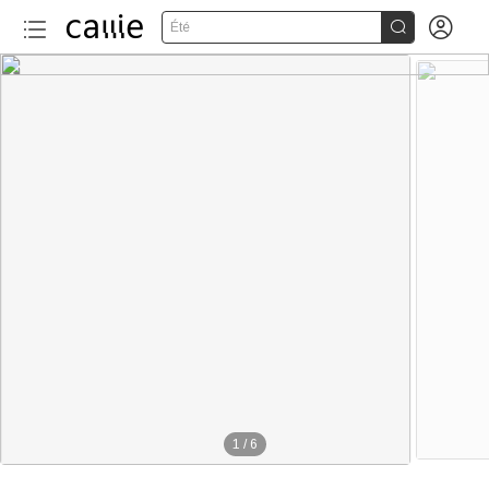


Été
1
/
6