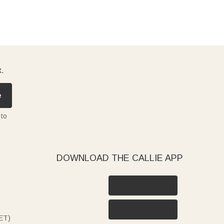
x.
e
 to
DOWNLOAD THE CALLIE APP
ET)