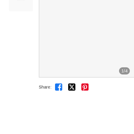
1
/
4


Share: