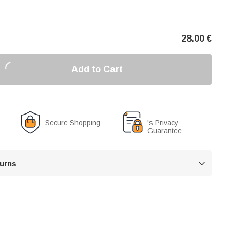
28.00
€
Add to Cart
Secure Shopping
's Privacy
Guarantee
turns
