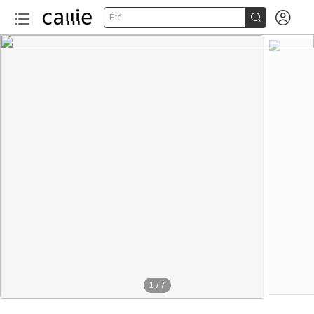


Été
1
/
7