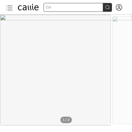


Été
1
/
3