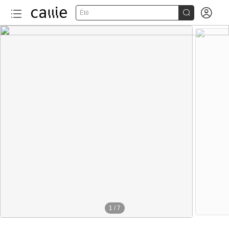


Été
1
/
7